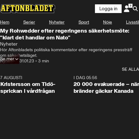
Logga in
Hem
Serier
Nyheter
Sport
Nöje
Livsstil
My Rohwedder efter regeringens säkerhetsmöte:
"klart det handlar om Nato"
Nyheter
Hör Aftonbladets politiska kommentator efter regeringens pressträff 
om säkerhetsläget.
Se mer
Nyheter
•
31.01.23
•
3 min
SE ALLA
7 AUGUSTI
0:42
I DAG 05:56
Kristersson om Tidö-
20 000 evakuerade – nä
sprickan i vårdfrågan
bränder gäckar Kanada