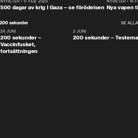
NYHETER
•
17 FEB. 2025
0:45
NYHETER
•
16 F
500 dagar av krig i Gaza – se förödelsen
Nya vapen ti
200 sekunder
SE ALLA
24 JUNI
5:00
2 JUNI
200 sekunder –
200 sekunder – Testern
Vaccinfusket,
fortsättningen