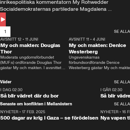
inrikespolitiska kommentatorn My Rohwedder 
Socialdemokraternas partiledare Magdalena 
Andersson till svars.
1
SE ALLA
AVSNITT 12
•
11 JUNI
26:27
AVSNITT 11
•
4 JUNI
2
My och makten: Douglas
My och makten: Denice
Thor
Westerberg
Moderata ungdomsförbundet 
Ungsvenskarnas 
(MUF:s) ordförande Douglas Thor 
förbundsordförande Denice 
gästar My och makten. I avsnittet 
Westerberg gästar My och makten.
diskuteras tonårsutvisningarna och 
avsnittet diskuteras migrationsfrå
hur Moderaterna ska locka väljare till 
och hur SD ska locka kvinnliga 
Väder
SE ALLA
valet i höst. 
väljare. 
I DAG 02:30
1:06
I GÅR 02:30
Så blir vädret där du bor
Så blir vädr
Senaste om konflikten i Mellanöstern
SE ALLA
NYHETER
•
17 FEB. 2025
0:45
NYHETER
•
16 F
500 dagar av krig i Gaza – se förödelsen
Nya vapen ti