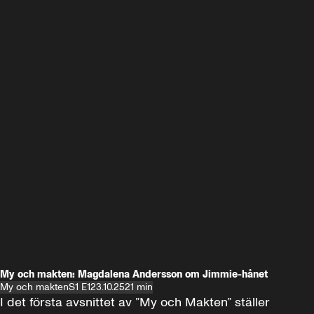
My och makten: Magdalena Andersson om Jimmie-hånet
My och makten
S1 E1
23.10.25
21 min
I det första avsnittet av ”My och Makten” ställer 