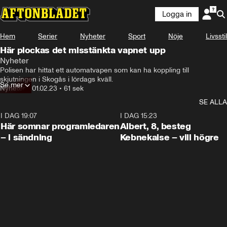
Logga in
Hem
Serier
Nyheter
Sport
Nöje
Livsstil
Här plockas det misstänkta vapnet upp
Nyheter
Polisen har hittat ett automatvapen som kan ha koppling till 
skjutningen i Skogås i lördags kväll.
Se mer
Nyheter
•
01.02.23
•
61 sek
SE ALLA
I DAG 19:07
0:45
I DAG 15:23
Här somnar programledaren
Albert, 8, besteg
– i sändning
Kebnekaise – vill högre