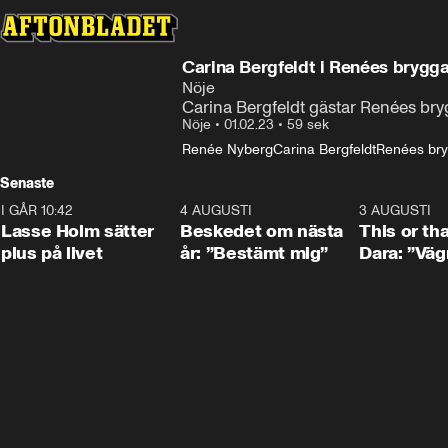
Carina Bergfeldt i Renées brygga:
Nöje
Carina Bergfeldt gästar Renées bry
Nöje
•
01.02.23
•
59 sek
Renée Nyberg
Carina Bergfeldt
Renées bry
Senaste
I GÅR 10:42
1:04
4 AUGUSTI
0:24
3 AUGUSTI
Lasse Holm sätter
Beskedet om nästa
This or th
plus på livet
år: ”Bestämt mig”
Dara: ”Väg