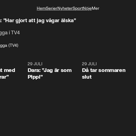
Hem
Serier
Nyheter
Sport
Nöje
Mer
Livsstil
 ”Har gjort att jag vågar älska”
gga i TV4
gga (TV4)
1:02
29 JULI
0:41
29 JULI
0:3
at med
Dara: ”Jag är som
Då tar sommaren
rar”
Pippi”
slut