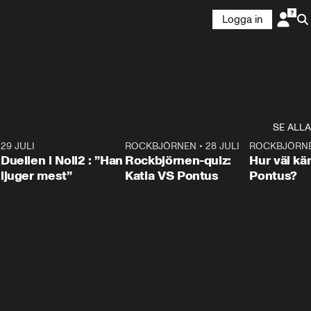
Logga in
SE ALLA
9
29 JULI
0:47
ROCKBJÖRNEN
•
28 JULI
0:15
ROCKBJÖRN
Duellen i Noll2 : ”Han
Rockbjörnen-quiz:
Hur väl kä
ljuger mest”
Katia VS Pontus
Pontus?