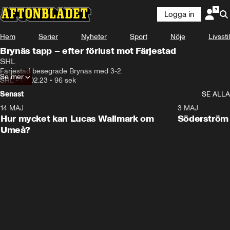
Logga in
Hem
Serier
Nyheter
Sport
Nöje
Livsstil
Brynäs tapp – efter förlust mot Färjestad
SHL
Färjestad besegrade Brynäs med 3-2.
Se mer
SHL
•
02.02.23
•
96 sek
Senast
SE ALLA
14 MAJ
1:18
3 MAJ
Plus
Hur mycket kan Lucas Wallmark om
Söderström
Umeå?