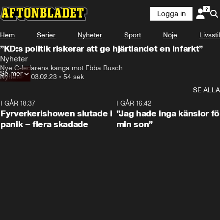
Logga in
Hem
Serier
Nyheter
Sport
Nöje
Livsstil
”KD:s politik riskerar att ge hjärtlandet en infarkt”
Nyheter
Nye C-ledarens känga mot Ebba Busch
Se mer
Nyheter
•
03.02.23
•
54 sek
SE ALLA
I GÅR 18:37
0:42
I GÅR 16:42
Fyrverkerishowen slutade i
”Jag hade inga känslor fö
panik – flera skadade
min son”