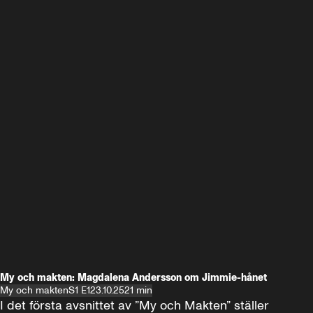
My och makten: Magdalena Andersson om Jimmie-hånet
My och makten
S1 E1
23.10.25
21 min
I det första avsnittet av ”My och Makten” ställer 