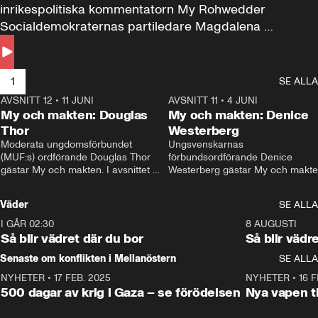
inrikespolitiska kommentatorn My Rohwedder 
Socialdemokraternas partiledare Magdalena 
Andersson till svars.
1
SE ALLA
AVSNITT 12
•
11 JUNI
26:27
AVSNITT 11
•
4 JUNI
2
My och makten: Douglas
My och makten: Denice
Thor
Westerberg
Moderata ungdomsförbundet 
Ungsvenskarnas 
(MUF:s) ordförande Douglas Thor 
förbundsordförande Denice 
gästar My och makten. I avsnittet 
Westerberg gästar My och makten.
diskuteras tonårsutvisningarna och 
avsnittet diskuteras migrationsfrå
hur Moderaterna ska locka väljare till 
och hur SD ska locka kvinnliga 
Väder
SE ALLA
valet i höst. 
väljare. 
I GÅR 02:30
1:06
8 AUGUSTI
Så blir vädret där du bor
Så blir vädr
Senaste om konflikten i Mellanöstern
SE ALLA
NYHETER
•
17 FEB. 2025
0:45
NYHETER
•
16 F
500 dagar av krig i Gaza – se förödelsen
Nya vapen ti