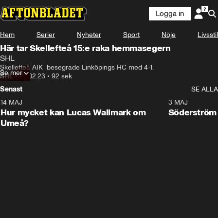
Logga in
Hem
Serier
Nyheter
Sport
Nöje
Livsstil
Här tar Skellefteå 15:e raka hemmasegern
SHL
Skellefteå AIK  besegrade Linköpings HC med 4-1.
Se mer
SHL
•
04.02.23
•
92 sek
Senast
SE ALLA
14 MAJ
1:18
3 MAJ
Plus
Hur mycket kan Lucas Wallmark om
Söderström
Umeå?