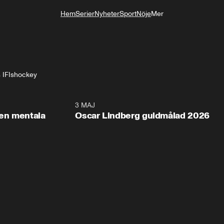
Hem
Serier
Nyheter
Sport
Nöje
Mer
Livsstil
 IF
Ishockey
2:26
3 MAJ
1:0
en mentala
Oscar Lindberg guldmålad 2026