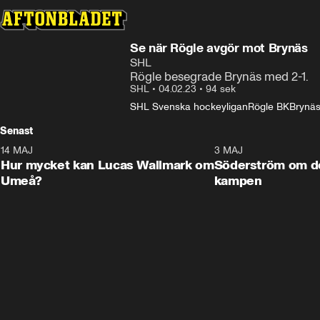
Se när Rögle avgör mot Brynäs
SHL
Rögle besegrade Brynäs med 2-1.
SHL
•
04.02.23
•
94 sek
SHL Svenska hockeyligan
Rögle BK
Brynäs
Senast
14 MAJ
1:18
3 MAJ
Plus
Hur mycket kan Lucas Wallmark om
Söderström om d
Umeå?
kampen