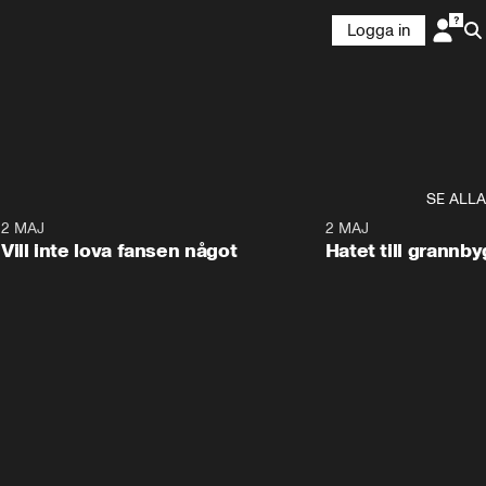
Logga in
SE ALLA
9
2 MAJ
0:33
2 MAJ
Vill inte lova fansen något
Hatet till grannb