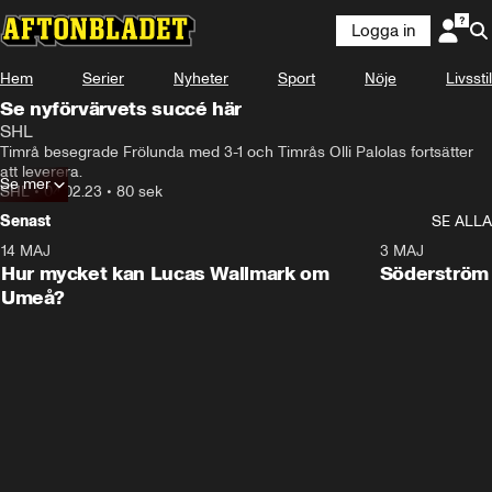
Logga in
Hem
Serier
Nyheter
Sport
Nöje
Livsstil
Se nyförvärvets succé här
SHL
Timrå besegrade Frölunda med 3-1 och Timrås Olli Palolas fortsätter 
att leverera.
Se mer
SHL
•
04.02.23
•
80 sek
Senast
SE ALLA
14 MAJ
1:18
3 MAJ
Plus
Hur mycket kan Lucas Wallmark om
Söderström
Umeå?