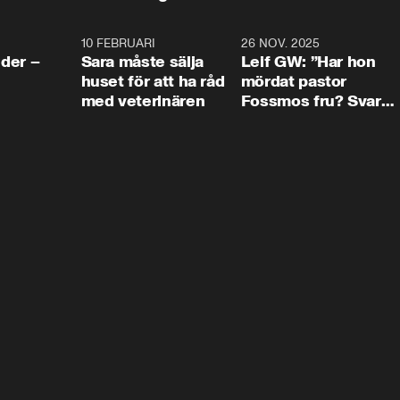
4:24
10 FEBRUARI
4:13
26 NOV. 2025
8:1
der –
Sara måste sälja
Leif GW: ”Har hon
huset för att ha råd
mördat pastor
med veterinären
Fossmos fru? Svar
nej.”