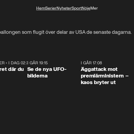
Hem
Serier
Nyheter
Sport
Nöje
Mer
Livsstil
ballongen som flugit över delar av USA de senaste dagarna.
ER
•
I DAG 02:30
1:06
I GÅR 19:15
0:36
I GÅR 17:08
0:3
ret där du
Se de nya UFO-
Äggattack mot
bilderna
premiärministern –
kaos bryter ut