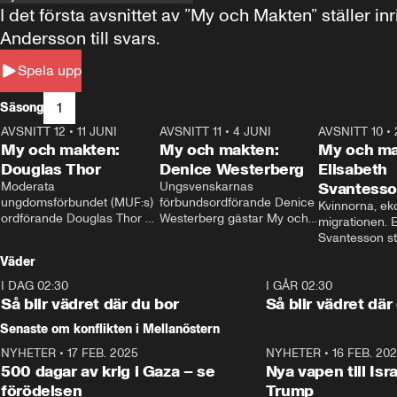
I det första avsnittet av ”My och Makten” ställe
Andersson till svars.
Spela upp
1
Säsong
AVSNITT 12
•
11 JUNI
26:27
AVSNITT 11
•
4 JUNI
23:40
AVSNITT 10
•
My och makten:
My och makten:
My och ma
Douglas Thor
Denice Westerberg
Elisabeth
Moderata 
Ungsvenskarnas 
Svantess
ungdomsförbundet (MUF:s) 
förbundsordförande Denice 
Kvinnorna, ek
ordförande Douglas Thor 
Westerberg gästar My och 
migrationen. E
gästar My och makten. I 
makten. I avsnittet 
Svantesson stäl
avsnittet diskuteras 
diskuteras migrationsfrågan 
när finansmini
Väder
tonårsutvisningarna och hur 
och hur SD ska locka 
Moderaterna ska locka 
kvinnliga väljare. 
I DAG 02:30
1:06
I GÅR 02:30
väljare till valet i höst. 
Så blir vädret där du bor
Så blir vädret där
Senaste om konflikten i Mellanöstern
NYHETER
•
17 FEB. 2025
0:45
NYHETER
•
16 FEB. 20
500 dagar av krig i Gaza – se
Nya vapen till Isr
förödelsen
Trump