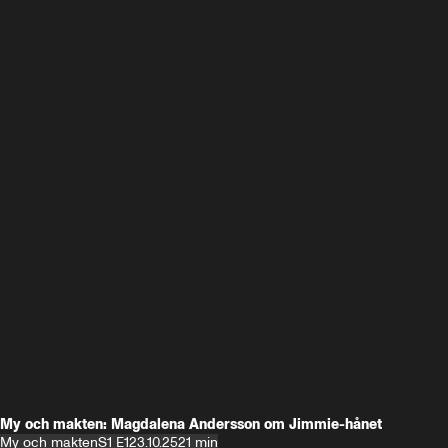
My och makten: Magdalena Andersson om Jimmie-hånet
My och makten
S1 E1
23.10.25
21 min