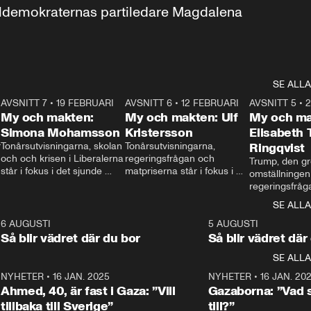
aldemokraternas partiledare Magdalena 
SE ALLA
7
AVSNITT 7
•
19 FEBRUARI
24:30
AVSNITT 6
•
12 FEBRUARI
27:30
AVSNITT 5
•
My och makten:
My och makten: Ulf
My och ma
Simona Mohamsson
Kristersson
Elisabeth
 
Tonårsutvisningarna, skolan 
Tonårsutvisningarna, 
Ringqvist
och och krisen i Liberalerna 
regeringsfrågan och 
Trump, den gr
står i fokus i det sjunde 
matpriserna står i fokus i 
omställningen
avsnittet av ”My och 
det sjätte avsnittet av ”My 
regeringsfråga
makten”. Se när 
och makten”. Se när 
centrum i det 
SE ALLA
Aftonbladets inrikespolitiska 
Aftonbladets inrikespolitiska 
avsnittet av ”
kommentator My 
kommentator My 
6
6 AUGUSTI
1:06
5 AUGUSTI
Makten”. Se nä
Rohwedder ställer 
Rohwedder ställer 
Så blir vädret där du bor
Så blir vädret där
Aftonbladets in
utbildnings- och 
statsminister Ulf Kristersson 
kommentator 
SE ALLA
integrationsminister Simona 
till svars.
Rohwedder stäl
Mohamsson till svars.
Centerpartiets
2
NYHETER
•
16 JAN. 2025
1:01
NYHETER
•
16 JAN. 20
Thand Ring till
Ahmed, 40, är fast i Gaza: ”Vill
Gazaborna: ”Vad s
tillbaka till Sverige”
till?”