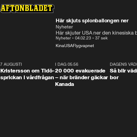
Här skjuts spionballongen ner
Nyheter
Här skjuter USA ner den kinesiska 
Nyheter
•
04.02.23
•
37 sek
Kina
USA
Flygvapnet
7 AUGUSTI
0:42
I DAG 05:56
0:38
DAGENS VÄD
Kristersson om Tidö-
20 000 evakuerade
Så blir väd
sprickan i vårdfrågan
– när bränder gäckar
bor
Kanada