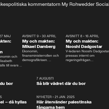
r inrikespolitiska kommentatorn My Rohwedder Soci
27 MAJ
3:51
AVSNITT 9
•
30 APRIL
24:00
AVSNITT 8
•
16 APRIL
25:1
kten:
My och makten:
My och makten:
Mikael Damberg
Nooshi Dadgostar
on
Ekonomin, 
V-ledaren Nooshi Dadgostar
finansministerrollen och 
pressas internt om 
onomin och 
demografikrisen. 
regeringsfrågan.

lisabeth 
Oppositionen ställs till svars 
I Aftonbladets 
ls till svars 
när Socialdemokraternas 
partiledarutfrågning ”My 
stern gästar 
Mikael Damberg gästar My 
och Makten” sätter hon ner 
My och Makten. 
och Makten. 
foten mot kritikerna:

1:06
7 AUGUSTI
1:0
– Vi ställer upp i val. Ska vi 
 du bor
Så blir vädret där du bor
vara med så sitter vi förstås 
25
1:22
NYHETER
•
21 JAN. 2025
0:5
ael – då hyllas
Här återvänder palestinska
fångarna hem