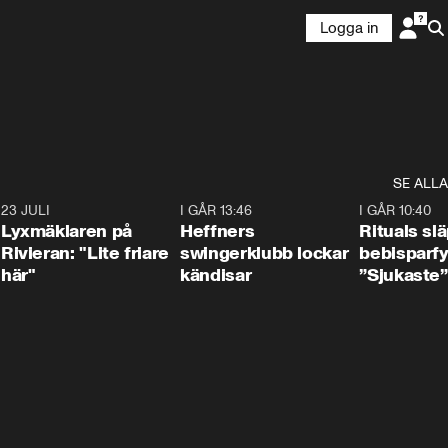
Logga in
SE ALLA
7
23 JULI
2:02
I GÅR 13:46
0:55
I GÅR 10:40
Lyxmäklaren på
Heffners
Rituals sl
Rivieran: "Lite friare
swingerklubb lockar
bebisparf
här"
kändisar
”Sjukaste”