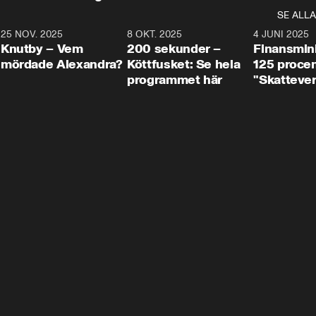
SE ALLA
3
25 NOV. 2025
31:05
8 OKT. 2025
4:29
4 JUNI 2025
Knutby – Vem
200 sekunder –
Finansmin
mördade Alexandra?
Köttfusket: Se hela
125 procent
programmet här
"Skattever
viktig uppg