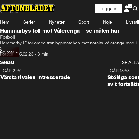
Logga in
Hem
Serier
Nyheter
Sport
Nöje
Livsstil
Hammarbys föll mot Vålerenga – se målen här
Fotboll
Hammarby IF förlorade träningsmatchen mot norska Vålerenga med 1-
3.
Se mer
Fotboll
•
05.02.23
•
3 min
Senast
SE ALLA
I GÅR 21:51
0:31
I GÅR 18:53
Värsta rivalen intresserade
Stökiga sce
svit fortsätt