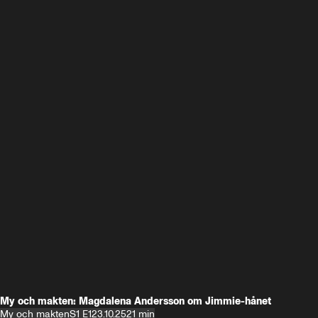
My och makten: Magdalena Andersson om Jimmie-hånet
My och makten
S1 E1
23.10.25
21 min