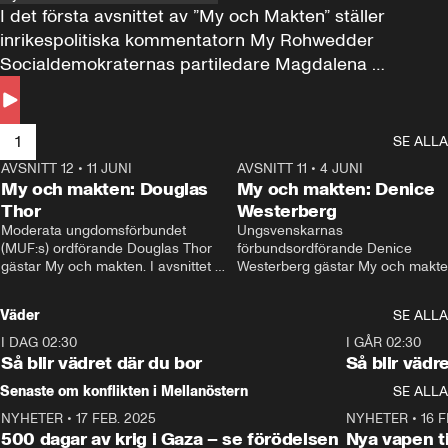
I det första avsnittet av ”My och Makten” ställer 
inrikespolitiska kommentatorn My Rohwedder 
Socialdemokraternas partiledare Magdalena 
Andersson till svars.
1
SE ALLA
AVSNITT 12
•
11 JUNI
26:27
AVSNITT 11
•
4 JUNI
2
My och makten: Douglas
My och makten: Denice
Thor
Westerberg
Moderata ungdomsförbundet 
Ungsvenskarnas 
(MUF:s) ordförande Douglas Thor 
förbundsordförande Denice 
gästar My och makten. I avsnittet 
Westerberg gästar My och makten.
diskuteras tonårsutvisningarna och 
avsnittet diskuteras migrationsfrå
hur Moderaterna ska locka väljare till 
och hur SD ska locka kvinnliga 
Väder
SE ALLA
valet i höst. 
väljare. 
I DAG 02:30
1:06
I GÅR 02:30
Så blir vädret där du bor
Så blir vädr
Senaste om konflikten i Mellanöstern
SE ALLA
NYHETER
•
17 FEB. 2025
0:45
NYHETER
•
16 F
500 dagar av krig i Gaza – se förödelsen
Nya vapen ti