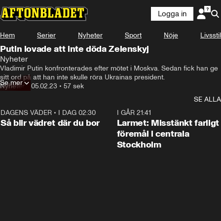
Logga in
Hem
Serier
Nyheter
Sport
Nöje
Livsstil
Putin lovade att inte döda Zelenskyj
Nyheter
Vladimir Putin konfronterades efter mötet i Moskva. Sedan fick han ge 
sitt ord på att han inte skulle röra Ukrainas president.
Se mer
Nyheter
•
05.02.23
•
57 sek
SE ALLA
DAGENS VÄDER
•
I DAG 02:30
1:06
I GÅR 21:41
Så blir vädret där du bor
Larmet: Misstänkt farligt
föremål i centrala
Stockholm