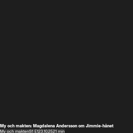
My och makten: Magdalena Andersson om Jimmie-hånet
My och makten
S1 E1
23.10.25
21 min