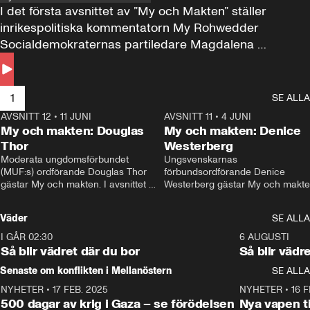
I det första avsnittet av ”My och Makten” ställer 
inrikespolitiska kommentatorn My Rohwedder 
Socialdemokraternas partiledare Magdalena 
Andersson till svars.
1
SE ALLA
AVSNITT 12
•
11 JUNI
26:27
AVSNITT 11
•
4 JUNI
2
My och makten: Douglas
My och makten: Denice
Thor
Westerberg
Moderata ungdomsförbundet 
Ungsvenskarnas 
(MUF:s) ordförande Douglas Thor 
förbundsordförande Denice 
gästar My och makten. I avsnittet 
Westerberg gästar My och makten.
diskuteras tonårsutvisningarna och 
avsnittet diskuteras migrationsfrå
hur Moderaterna ska locka väljare till 
och hur SD ska locka kvinnliga 
Väder
SE ALLA
valet i höst. 
väljare. 
I GÅR 02:30
1:06
6 AUGUSTI
Så blir vädret där du bor
Så blir vädr
Senaste om konflikten i Mellanöstern
SE ALLA
NYHETER
•
17 FEB. 2025
0:45
NYHETER
•
16 F
500 dagar av krig i Gaza – se förödelsen
Nya vapen ti