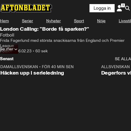
Logga in
Hem
Serier
Nyheter
Sport
Nöje
Livsstil
London Calling: "Borde få sparken?"
Fotboll
Frida Fagerlund med största snackisarna från England och Premier 
League
Se mer
Fotboll
•
06.02.23
•
60 sek
Senast
SE ALLA
DAMALLSVENSKAN
•
FÖR 40 MIN SEN
0:56
ALLSVENSKAN
Häcken upp i serieledning
Degerfors v