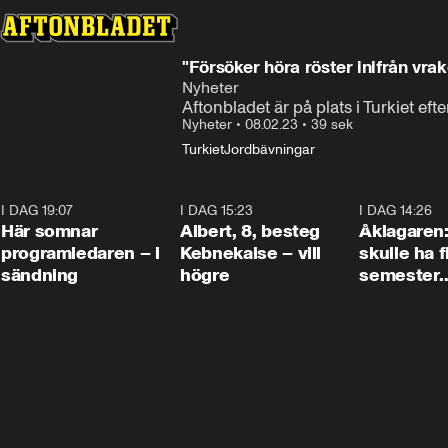
"Försöker höra röster inifrån vra
Nyheter
Aftonbladet är på plats i Turkiet ef
Nyheter
•
08.02.23
•
39 sek
Turkiet
Jordbävningar
I DAG 19:07
0:45
I DAG 15:23
0:54
I DAG 14:26
Här somnar
Albert, 8, besteg
Åklagaren
programledaren – i
Kebnekaise – vill
skulle ha f
sändning
högre
semester
tillsamma