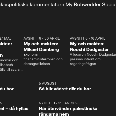
r inrikespolitiska kommentatorn My Rohwedder Soci
27 MAJ
3:51
AVSNITT 9
•
30 APRIL
24:00
AVSNITT 8
•
16 APRIL
25:1
kten:
My och makten:
My och makten:
Mikael Damberg
Nooshi Dadgostar
on
Ekonomin, 
V-ledaren Nooshi Dadgostar
finansministerrollen och 
pressas internt om 
onomin och 
demografikrisen. 
regeringsfrågan.

lisabeth 
Oppositionen ställs till svars 
I Aftonbladets 
ls till svars 
när Socialdemokraternas 
partiledarutfrågning ”My 
stern gästar 
Mikael Damberg gästar My 
och Makten” sätter hon ner 
My och Makten. 
och Makten. 
foten mot kritikerna:

1:06
5 AUGUSTI
1:0
– Vi ställer upp i val. Ska vi 
 du bor
Så blir vädret där du bor
vara med så sitter vi förstås 
25
1:22
NYHETER
•
21 JAN. 2025
0:5
ael – då hyllas
Här återvänder palestinska
fångarna hem