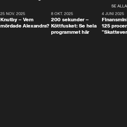
SE ALLA
3
25 NOV. 2025
31:05
8 OKT. 2025
4:29
4 JUNI 2025
Knutby – Vem
200 sekunder –
Finansmin
mördade Alexandra?
Köttfusket: Se hela
125 procent
programmet här
"Skattever
viktig uppg