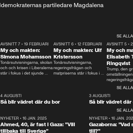
aldemokraternas partiledare Magdalena 
SE ALLA
7
AVSNITT 7
•
19 FEBRUARI
24:30
AVSNITT 6
•
12 FEBRUARI
27:30
AVSNITT 5
•
My och makten:
My och makten: Ulf
My och ma
Simona Mohamsson
Kristersson
Elisabeth
 
Tonårsutvisningarna, skolan 
Tonårsutvisningarna, 
Ringqvist
och och krisen i Liberalerna 
regeringsfrågan och 
Trump, den gr
står i fokus i det sjunde 
matpriserna står i fokus i 
omställningen
avsnittet av ”My och 
det sjätte avsnittet av ”My 
regeringsfråga
makten”. Se när 
och makten”. Se när 
centrum i det 
SE ALLA
Aftonbladets inrikespolitiska 
Aftonbladets inrikespolitiska 
avsnittet av ”
kommentator My 
kommentator My 
6
4 AUGUSTI
1:06
3 AUGUSTI
Makten”. Se nä
Rohwedder ställer 
Rohwedder ställer 
Så blir vädret där du bor
Så blir vädret där
Aftonbladets in
utbildnings- och 
statsminister Ulf Kristersson 
kommentator 
SE ALLA
integrationsminister Simona 
till svars.
Rohwedder stäl
Mohamsson till svars.
Centerpartiets
2
NYHETER
•
16 JAN. 2025
1:01
NYHETER
•
16 JAN. 20
Thand Ring till
Ahmed, 40, är fast i Gaza: ”Vill
Gazaborna: ”Vad s
tillbaka till Sverige”
till?”