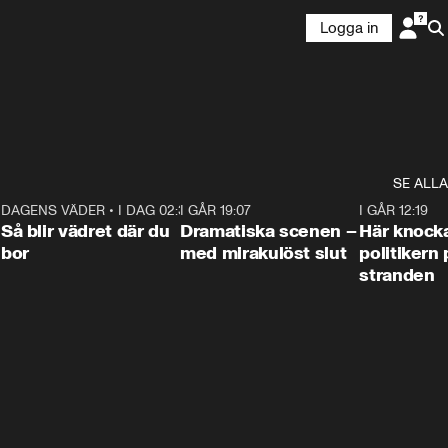
Logga in
SE ALLA
7
DAGENS VÄDER
•
I DAG 02:30
1:06
I GÅR 19:07
0:42
I GÅR 12:19
Så blir vädret där du
Dramatiska scenen –
Här knock
bor
med mirakulöst slut
politikern 
stranden