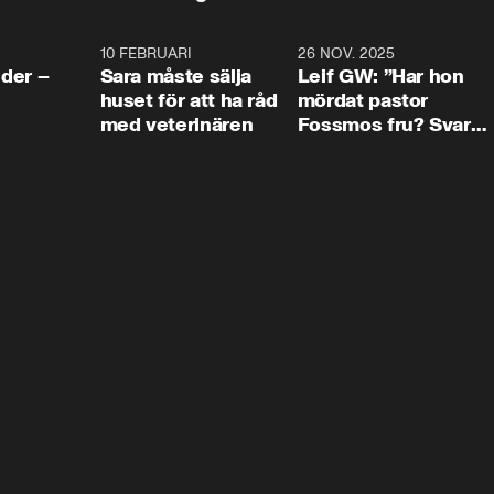
4:24
10 FEBRUARI
4:13
26 NOV. 2025
8:1
der –
Sara måste sälja
Leif GW: ”Har hon
huset för att ha råd
mördat pastor
med veterinären
Fossmos fru? Svar
nej.”