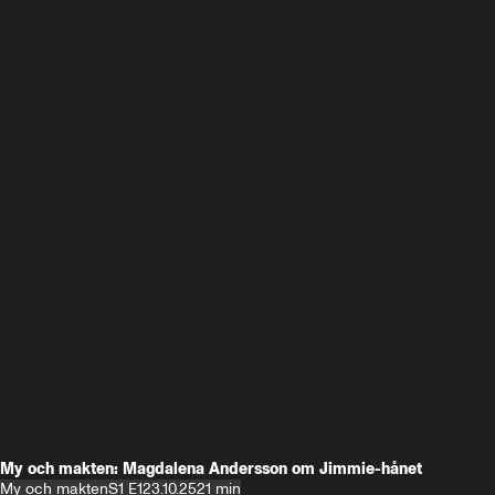
My och makten: Magdalena Andersson om Jimmie-hånet
My och makten
S1 E1
23.10.25
21 min