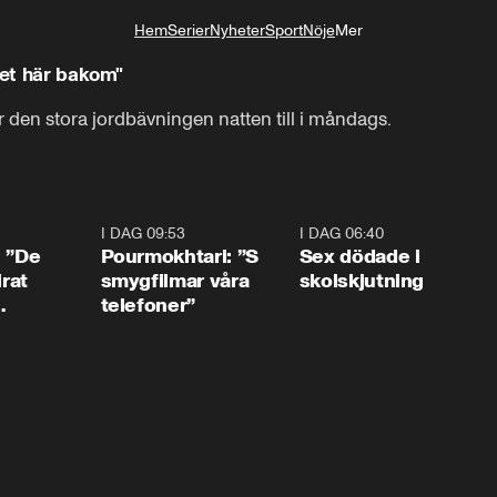
Hem
Serier
Nyheter
Sport
Nöje
Mer
Livsstil
ket här bakom"
ter den stora jordbävningen natten till i måndags.
1:54
I DAG 09:53
1:36
I DAG 06:40
0:4
: ”De
Pourmokhtari: ”S
Sex dödade i
irat
smygfilmar våra
skolskjutning
telefoner”
ns”