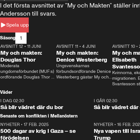
I det första avsnittet av ”My och Makten” ställe
Andersson till svars.
Spela upp
1
Säsong
AVSNITT 12
•
11 JUNI
26:27
AVSNITT 11
•
4 JUNI
23:40
AVSNITT 10
•
My och makten:
My och makten:
My och ma
Douglas Thor
Denice Westerberg
Elisabeth
Moderata 
Ungsvenskarnas 
Svantess
ungdomsförbundet (MUF:s) 
förbundsordförande Denice 
Kvinnorna, ek
ordförande Douglas Thor 
Westerberg gästar My och 
migrationen. E
gästar My och makten. I 
makten. I avsnittet 
Svantesson stäl
avsnittet diskuteras 
diskuteras migrationsfrågan 
när finansmini
Väder
tonårsutvisningarna och hur 
och hur SD ska locka 
Moderaterna ska locka 
kvinnliga väljare. 
I DAG 02:30
1:06
I GÅR 02:30
väljare till valet i höst. 
Så blir vädret där du bor
Så blir vädret där
Senaste om konflikten i Mellanöstern
NYHETER
•
17 FEB. 2025
0:45
NYHETER
•
16 FEB. 20
500 dagar av krig i Gaza – se
Nya vapen till Isr
förödelsen
Trump