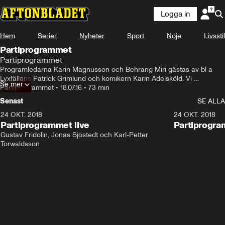
Logga in
Hem
Serier
Nyheter
Sport
Nöje
Livsstil
Partiprogrammet
Partiprogrammet
Programledarna Karin Magnusson och Behrang Miri gästas av bl a 
Lyxfällans Patrick Grimlund och komikern Karin Adelsköld. Vi 
Se mer
diskuterar studiemedlen, de lata 90-talisterna och ett sexköp som blivit 
Partiprogrammet
•
18.07.16
•
73 min
oerhört omstritt.
Senast
SE ALLA
24 OKT. 2018
32:13
24 OKT. 2018
Partiprogrammet live
Partiprogra
Gustav Fridolin, Jonas Sjöstedt och Karl-Petter 
Torwaldsson