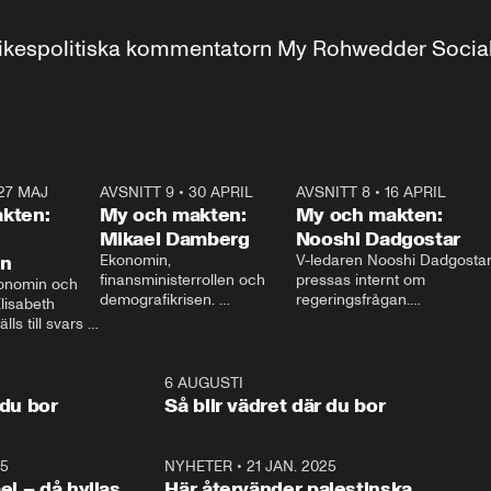
r inrikespolitiska kommentatorn My Rohwedder Soci
27 MAJ
3:51
AVSNITT 9
•
30 APRIL
24:00
AVSNITT 8
•
16 APRIL
25:1
kten:
My och makten:
My och makten:
Mikael Damberg
Nooshi Dadgostar
on
Ekonomin, 
V-ledaren Nooshi Dadgostar
finansministerrollen och 
pressas internt om 
onomin och 
demografikrisen. 
regeringsfrågan.

lisabeth 
Oppositionen ställs till svars 
I Aftonbladets 
ls till svars 
när Socialdemokraternas 
partiledarutfrågning ”My 
stern gästar 
Mikael Damberg gästar My 
och Makten” sätter hon ner 
My och Makten. 
och Makten. 
foten mot kritikerna:

1:06
6 AUGUSTI
1:0
– Vi ställer upp i val. Ska vi 
 du bor
Så blir vädret där du bor
vara med så sitter vi förstås 
25
1:22
NYHETER
•
21 JAN. 2025
0:5
ael – då hyllas
Här återvänder palestinska