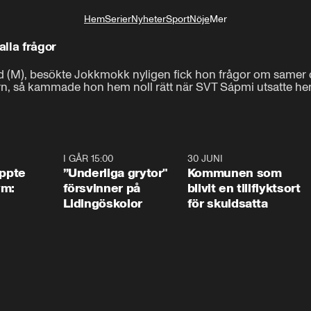
Hem
Serier
Nyheter
Sport
Nöje
Mer
Livsstil
alla frågor
rand (M), besökte Jokkmokk nyligen fick hon frågor om samer
rn, så kammade hon hem noll rätt när SVT Sápmi utsatte henn
1:01
I GÅR 15:00
1:07
30 JUNI
1:2
äppte
”Underliga grytor"
Kommunen som
ym:
försvinner på
blivit en tillflyktsort
Lidingöskolor
för skuldsatta