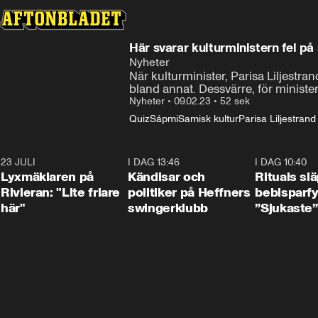
Här svarar kulturministern fel på 
Nyheter
När kulturminister, Parisa Liljest
bland annat. Dessvärre, för ministe
Nyheter
•
09.02.23
•
52 sek
Quiz
Sápmi
Samisk kultur
Parisa Liljestrand
23 JULI
2:02
I DAG 13:46
0:55
I DAG 10:40
Lyxmäklaren på
Kändisar och
Rituals sl
Rivieran: "Lite friare
politiker på Heffners
bebisparf
här"
swingerklubb
”Sjukaste”