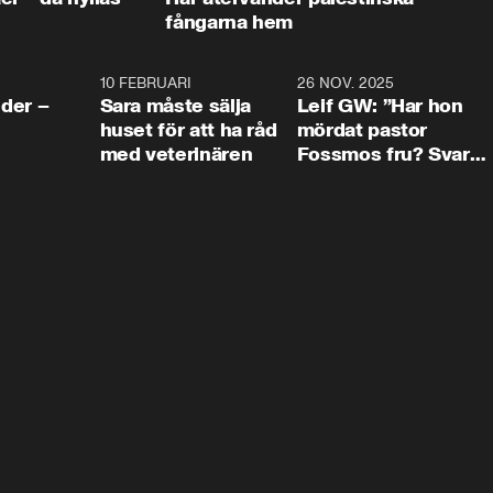
fångarna hem
4:24
10 FEBRUARI
4:13
26 NOV. 2025
8:1
der –
Sara måste sälja
Leif GW: ”Har hon
huset för att ha råd
mördat pastor
med veterinären
Fossmos fru? Svar
nej.”