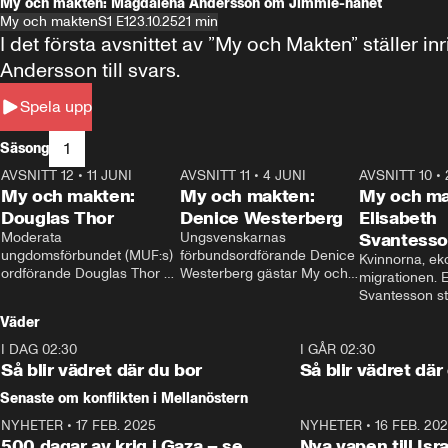
My och makten: Magdalena Andersson om Jimmie-hånet
My och makten
S1 E1
23.10.25
21 min
I det första avsnittet av ”My och Makten” ställe
Andersson till svars.
Spela upp
1
Säsong
AVSNITT 12
•
11 JUNI
26:27
AVSNITT 11
•
4 JUNI
23:40
AVSNITT 10
•
My och makten:
My och makten:
My och ma
Douglas Thor
Denice Westerberg
Elisabeth
Moderata 
Ungsvenskarnas 
Svantess
ungdomsförbundet (MUF:s) 
förbundsordförande Denice 
Kvinnorna, ek
ordförande Douglas Thor 
Westerberg gästar My och 
migrationen. E
gästar My och makten. I 
makten. I avsnittet 
Svantesson stäl
avsnittet diskuteras 
diskuteras migrationsfrågan 
när finansmini
Väder
tonårsutvisningarna och hur 
och hur SD ska locka 
Moderaterna ska locka 
kvinnliga väljare. 
I DAG 02:30
1:06
I GÅR 02:30
väljare till valet i höst. 
Så blir vädret där du bor
Så blir vädret där
Senaste om konflikten i Mellanöstern
NYHETER
•
17 FEB. 2025
0:45
NYHETER
•
16 FEB. 20
500 dagar av krig i Gaza – se
Nya vapen till Isr