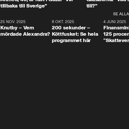
tillbaka till Sverige”
till?”
SE ALLA
3
25 NOV. 2025
31:05
8 OKT. 2025
4:29
4 JUNI 2025
Knutby – Vem
200 sekunder –
Finansmin
mördade Alexandra?
Köttfusket: Se hela
125 procent
programmet här
"Skattever
viktig uppg