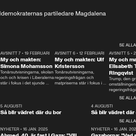
aldemokraternas partiledare Magdalena 
SE ALLA
7
AVSNITT 7
•
19 FEBRUARI
24:30
AVSNITT 6
•
12 FEBRUARI
27:30
AVSNITT 5
•
My och makten:
My och makten: Ulf
My och ma
Simona Mohamsson
Kristersson
Elisabeth
 
Tonårsutvisningarna, skolan 
Tonårsutvisningarna, 
Ringqvist
och och krisen i Liberalerna 
regeringsfrågan och 
Trump, den gr
står i fokus i det sjunde 
matpriserna står i fokus i 
omställningen
avsnittet av ”My och 
det sjätte avsnittet av ”My 
regeringsfråga
makten”. Se när 
och makten”. Se när 
centrum i det 
SE ALLA
Aftonbladets inrikespolitiska 
Aftonbladets inrikespolitiska 
avsnittet av ”
kommentator My 
kommentator My 
6
5 AUGUSTI
1:06
4 AUGUSTI
Makten”. Se nä
Rohwedder ställer 
Rohwedder ställer 
Så blir vädret där du bor
Så blir vädret där
Aftonbladets in
utbildnings- och 
statsminister Ulf Kristersson 
kommentator 
SE ALLA
integrationsminister Simona 
till svars.
Rohwedder stäl
Mohamsson till svars.
Centerpartiets
2
NYHETER
•
16 JAN. 2025
1:01
NYHETER
•
16 JAN. 20
Thand Ring till
Ahmed, 40, är fast i Gaza: ”Vill
Gazaborna: ”Vad s