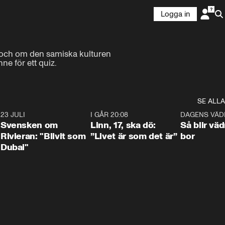
Logga in
 och om den samiska kulturen 
e för ett quiz.
SE ALLA
4
23 JULI
1:42
I GÅR 20:08
4:36
DAGENS VÄD
Svensken om
Linn, 17, ska dö:
Så blir väd
Rivieran: "Blivit som
”Livet är som det är”
bor
Dubai"