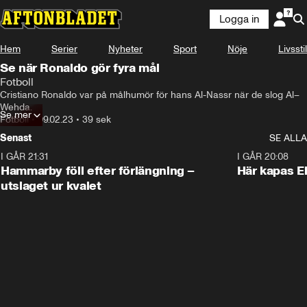
Logga in
Hem
Serier
Nyheter
Sport
Nöje
Livsstil
Se när Ronaldo gör fyra mål
Fotboll
Cristiano Ronaldo var på målhumör för hans Al-Nassr när de slog Al–
Wehda.
Se mer
Fotboll
•
09.02.23
•
39 sek
Senast
SE ALLA
I GÅR 21:31
1:28
I GÅR 20:08
Hammarby föll efter förlängning –
Här kapas El
utslaget ur kvalet