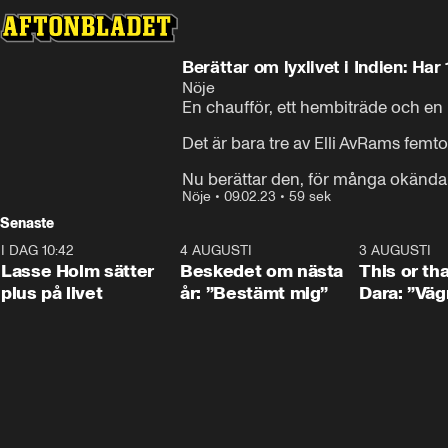
Berättar om lyxlivet i Indien: Har
Nöje
En chaufför, ett hembiträde och en hå
Det är bara tre av Elli AvRams femton
Nu berättar den, för många okända, 
Nöje
•
09.02.23
•
59 sek
Senaste
I DAG 10:42
1:04
4 AUGUSTI
0:24
3 AUGUSTI
Lasse Holm sätter
Beskedet om nästa
This or th
plus på livet
år: ”Bestämt mig”
Dara: ”Väg