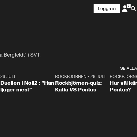
Logga in
 Bergfeldt” i SVT.
SE ALLA
9
29 JULI
0:47
ROCKBJÖRNEN
•
28 JULI
0:15
ROCKBJÖRN
Duellen i Noll2 : ”Han
Rockbjörnen-quiz:
Hur väl kä
ljuger mest”
Katia VS Pontus
Pontus?