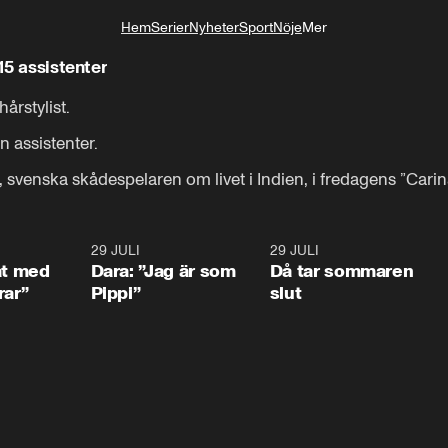
Hem
Serier
Nyheter
Sport
Nöje
Mer
Livsstil
 15 assistenter
rstylist.

 assistenter.

svenska skådespelaren om livet i Indien, i fredagens ”Carina
1:02
29 JULI
0:41
29 JULI
0:3
at med
Dara: ”Jag är som
Då tar sommaren
rar”
Pippi”
slut