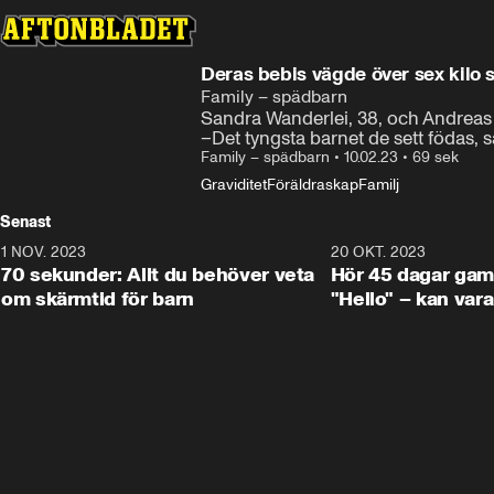
Deras bebis vägde över sex kilo
Family – spädbarn
Sandra Wanderlei, 38, och Andreas Ö
Två läka
–Det tyngsta barnet de sett födas, 
Family – spädbarn
•
10.02.23
•
69 sek
Graviditet
Föräldraskap
Familj
Senast
1 NOV. 2023
1:16
20 OKT. 2023
70 sekunder: Allt du behöver veta
Hör 45 dagar gam
om skärmtid för barn
"Hello" – kan var