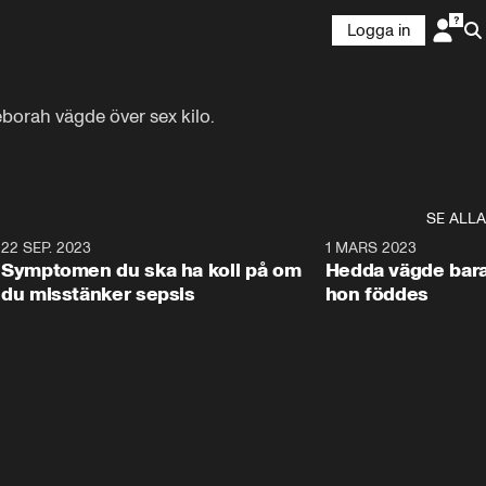
Logga in
orah vägde över sex kilo. 

tt födas.
SE ALLA
0
22 SEP. 2023
1:23
1 MARS 2023
Symptomen du ska ha koll på om
Hedda vägde bara
du misstänker sepsis
hon föddes