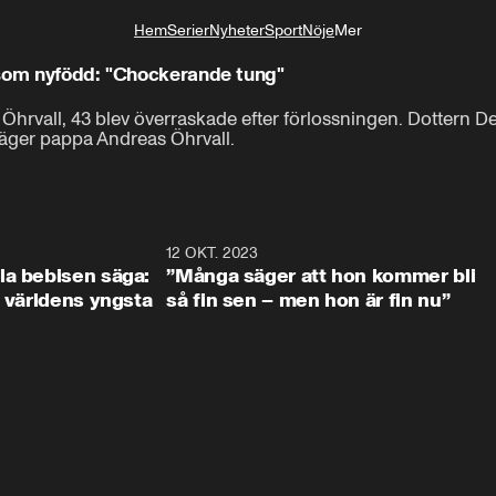
Hem
Serier
Nyheter
Sport
Nöje
Mer
Livsstil
 som nyfödd: "Chockerande tung"
hrvall, 43 blev överraskade efter förlossningen. Dottern Deb
re vid två olika tillfällen sa att det är det tyngsta barnet de har se
säger pappa Andreas Öhrvall.
0:59
12 OKT. 2023
2:2
la bebisen säga:
”Många säger att hon kommer bli
a världens yngsta
så fin sen – men hon är fin nu”