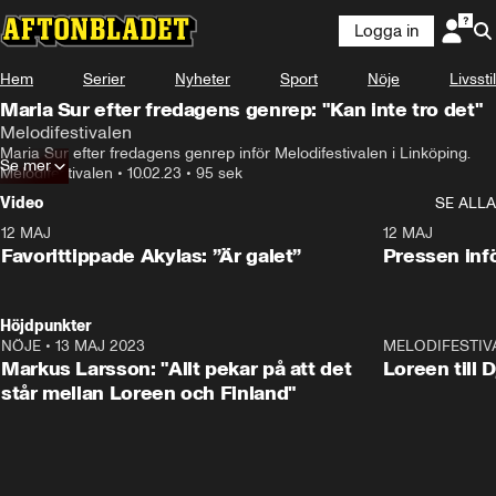
Logga in
Hem
Serier
Nyheter
Sport
Nöje
Livsstil
Maria Sur efter fredagens genrep: "Kan inte tro det"
Melodifestivalen
Maria Sur efter fredagens genrep inför Melodifestivalen i Linköping.
Se mer
Melodifestivalen
•
10.02.23
•
95 sek
Video
SE ALLA
12 MAJ
1:04
12 MAJ
Favorittippade Akylas: ”Är galet”
Pressen infö
Höjdpunkter
NÖJE
•
13 MAJ 2023
18:32
MELODIFESTIV
Markus Larsson: "Allt pekar på att det
Loreen till 
står mellan Loreen och Finland"