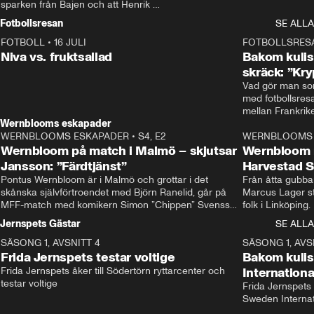
sparken från Bajen och att Henrik 
Rydström tar över
Fotbollsresan
SE ALLA
FOTBOLL
•
16 JULI
0:44
FOTBOLLSRES
Niva vs. fruktsallad
Bakom kulis
skräck: ”Kry
Vad gör man som
med fotbollsres
Wernblooms eskapader
WERNBLOOMS ESKAPADER
•
S4, E2
38:23
WERNBLOOMS 
Wernbloom på match i Malmö – skjutsar
Wernbloom 
Jansson: ”Färdtjänst”
Harvestad 
Pontus Wernbloom är i Malmö och grottar i det 
Från åtta gubbar 
skånska självförtroendet med Björn Ranelid, går på 
Marcus Lager sta
MFF-match med komikern Simon ”Chippen” Svensson 
folk i Linköping
och hjälper skadade stjärnbacken Pontus Jansson 
och Wernbloom kl
Jernspets Gästar
SE ALLA
hem. 
SÄSONG 1, AVSNITT 4
13:37
SÄSONG 1, AVS
Frida Jernspets testar voltige
Bakom kuli
Frida Jernspets åker till Södertörn ryttarcenter och 
Internation
testar voltige
Frida Jernspets 
Sweden Interna