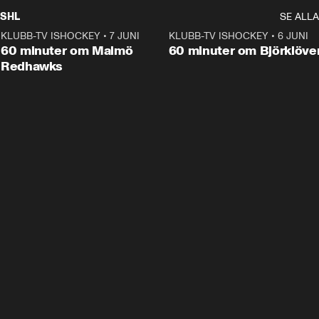
SHL
SE ALLA
KLUBB-TV ISHOCKEY
•
7 JUNI
1:02:53
KLUBB-TV ISHOCKEY
•
6 JUNI
1:0
Plus
60 minuter om Malmö
60 minuter om Björklöve
Redhawks