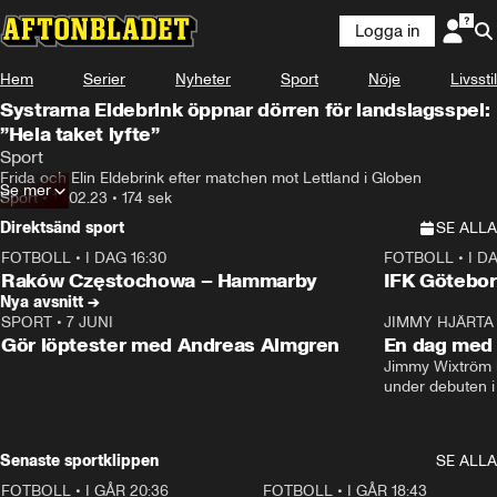
Logga in
Hem
Serier
Nyheter
Sport
Nöje
Livsstil
Systrarna Eldebrink öppnar dörren för landslagsspel:
”Hela taket lyfte”
Sport
Frida och Elin Eldebrink efter matchen mot Lettland i Globen
Se mer
Sport
•
12.02.23
•
174 sek
Direktsänd sport
SE ALLA
FOTBOLL
•
I DAG 16:30
FOTBOLL
•
I D
Plus
Plus
Raków Częstochowa – Hammarby
IFK Götebor
Nya avsnitt →
SPORT
•
7 JUNI
16:36
JIMMY HJÄRTA
Gör löptester med Andreas Almgren
En dag med 
Jimmy Wixtröm 
under debuten i
Senaste sportklippen
SE ALLA
FOTBOLL
•
I GÅR 20:36
1:30
FOTBOLL
•
I GÅR 18:43