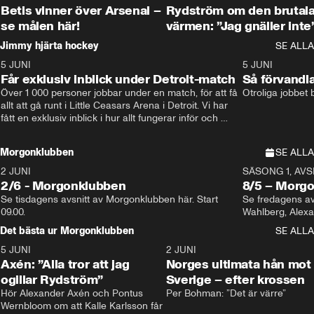
Betis vinner över Arsenal –
Rydström om den brutal
se målen här!
värmen: ”Jag gnäller inte
Jimmy hjärta hockey
SE ALLA
5 JUNI
11:14
5 JUNI
Får exklusiv inblick under Detroit-match
Så förvandl
Över 1 000 personer jobbar under en match, för att få 
Otroliga jobbet
allt att gå runt i Little Ceasars Arena i Detroit. Vi har 
fått en exklusiv inblick i hur allt fungerar inför och 
under match i världens bästa hockeyliga
Morgonklubben
SE ALLA
2 JUNI
SÄSONG 1, AVSN
2/6 - Morgonklubben
8/5 – Morg
Se tisdagens avsnitt av Morgonklubben här. Start 
Se fredagens av
09.00. 
Det bästa ur Morgonklubben
SE ALLA
5 JUNI
0:44
2 JUNI
Axén: ”Alla tror att jag
Norges ultimata hån mot
ogillar Rydström”
Sverige – efter krossen
Hör Alexander Axén och Pontus 
Per Bohman: ”Det är värre”
Wernbloom om att Kalle Karlsson får 