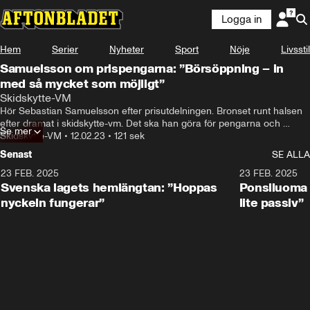
Logga in
Hem
Serier
Nyheter
Sport
Nöje
Livsstil
Samuelsson om prispengarna: ”Börsöppning – in
med så mycket som möjligt”
Skidskytte-VM
Hör Sebastian Samuelsson efter prisutdelningen. Bronset runt halsen 
efter dramat i skidskytte-vm. Det ska han göra för pengarna och 
Se mer
saknaden av kungen.
Skidskytte-VM
•
12.02.23
•
121 sek
Senast
SE ALLA
23 FEB. 2025
1:51
23 FEB. 2025
Svenska lagets hemlängtan: ”Hoppas
Ponsiluoma e
nyckeln fungerar”
lite passiv”