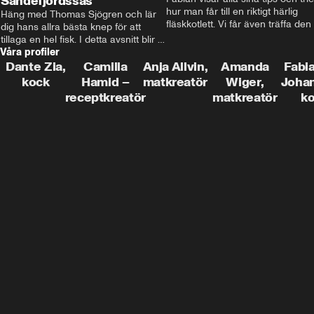
Sandefjordssås
hur man får till en riktigt härlig 
Häng med Thomas Sjögren och lär 
fläskkotlett. Vi får även träffa den 
dig hans allra bästa knep för att 
före detta schlagerkungen Fredrik
tillaga en hel fisk. I detta avsnitt blir 
som lämnat stan och sadlat om till
Våra profiler
de helstekt rödtunga med 
grisbonde på Gotland.
sandefjordssås och en magisk sallad 
Dante Zia,
Camilla
Anja Allvin,
Amanda
Fabia
på pepparrot och äpple.
kock
Hamid –
matkreatör
Wiger,
Joha
receptkreatör
matkreatör
k