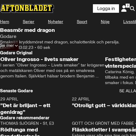
Logga in
Hem
Serier
Nyheter
Sport
Nöje
Livsstil
Beasmör med dragon
Godare
Smaksätt kryddsmöret med dragon, schalottenlök och persilja.
Se mer
Godare
•
13.02.23
•
60 sek
Godare Original
Oliver Ingrosso - livets smaker
Festlighete
I serien ”Oliver Ingrosso – Livets smaker” tar krögaren 
vinterspecia
och matälskaren Oliver med oss på en smakresa 
Catarina König, 
genom Italien. Självklart hälsar brodern Benjamin 
tillbaka med en
Ingrosso på i Rom.
smaker i fokus. D
julfavoriter och 
Senaste Godare
SE ALLA
succé.
29 APRIL
0:50
22 APRIL
”Det är briljant – ett
”Otroligt gott – världskla
genidrag”
Godare rekommenderar
THOMAS SJÖGREN
•
S1, E3
13:56
GOTT OCH GRÖNT MED FABBE
Rödtunga med
Fläskkotletter i svampså
Fabian visar alla sina tips och tric