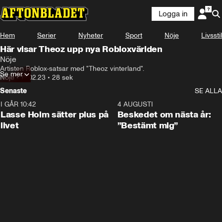
Logga in
Hem
Serier
Nyheter
Sport
Nöje
Livsstil
Här visar Theoz upp nya Robloxvärlden
Nöje
Artisten Roblox-satsar med "Theoz vinterland".
Se mer
Nöje
•
13.02.23
•
28 sek
Senaste
SE ALLA
I GÅR 10:42
1:04
4 AUGUSTI
Lasse Holm sätter plus på
Beskedet om nästa år:
livet
”Bestämt mig”