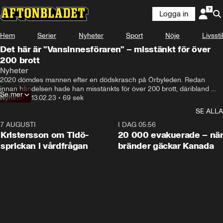
Logga in
Hem
Serier
Nyheter
Sport
Nöje
Livsstil
Det här är "Vansinnesföraren" – misstänkt för över
200 brott
Nyheter
2020 dömdes mannen efter en dödskrasch på Örbyleden. Redan 
innan händelsen hade han misstänkts för över 200 brott, däribland 
Se mer
bilrån.
Nyheter
•
13.02.23
•
69 sek
SE ALLA
7 AUGUSTI
0:42
I DAG 05:56
Kristersson om Tidö-
20 000 evakuerade – nä
sprickan i vårdfrågan
bränder gäckar Kanada