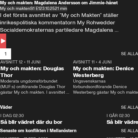
My och makten: Magdalena Andersson om Jimmie-hånet
My och makten
S1 E1
23.10.25
21 min
I det första avsnittet av ”My och Makten” ställer 
inrikespolitiska kommentatorn My Rohwedder 
Socialdemokraternas partiledare Magdalena 
Andersson till svars.
1
SE ALLA
AVSNITT 12
•
11 JUNI
26:27
AVSNITT 11
•
4 JUNI
2
My och makten: Douglas
My och makten: Denice
Thor
Westerberg
Moderata ungdomsförbundet 
Ungsvenskarnas 
(MUF:s) ordförande Douglas Thor 
förbundsordförande Denice 
gästar My och makten. I avsnittet 
Westerberg gästar My och makten.
diskuteras tonårsutvisningarna och 
avsnittet diskuteras migrationsfrå
hur Moderaterna ska locka väljare till 
och hur SD ska locka kvinnliga 
Väder
SE ALLA
valet i höst. 
väljare. 
I DAG 02:30
1:06
I GÅR 02:30
Så blir vädret där du bor
Så blir vädr
Senaste om konflikten i Mellanöstern
SE ALLA