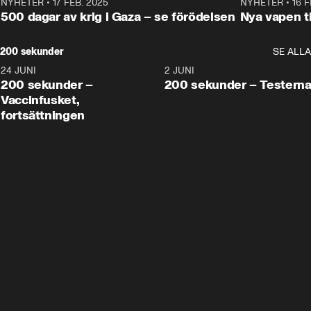
NYHETER
•
17 FEB. 2025
0:45
NYHETER
•
16 F
500 dagar av krig i Gaza – se förödelsen
Nya vapen ti
200 sekunder
SE ALLA
24 JUNI
5:00
2 JUNI
200 sekunder –
200 sekunder – Testern
Vaccinfusket,
fortsättningen