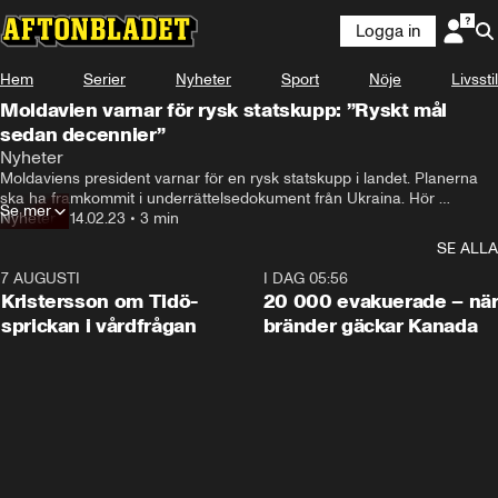
Logga in
Hem
Serier
Nyheter
Sport
Nöje
Livsstil
Moldavien varnar för rysk statskupp: ”Ryskt mål
sedan decennier”
Nyheter
Moldaviens president varnar för en rysk statskupp i landet. Planerna 
ska ha framkommit i underrättelsedokument från Ukraina. Hör 
Se mer
analytikern Hugo von Essen om Rysslands intressen i Moldavien.
Nyheter
•
14.02.23
•
3 min
SE ALLA
7 AUGUSTI
0:42
I DAG 05:56
Kristersson om Tidö-
20 000 evakuerade – nä
sprickan i vårdfrågan
bränder gäckar Kanada