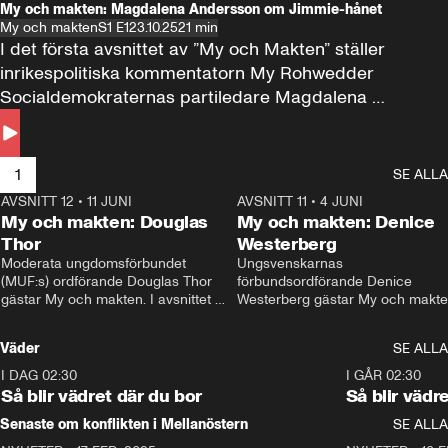
My och makten: Magdalena Andersson om Jimmie-hånet
My och makten
S1 E1
23.10.25
21 min
I det första avsnittet av ”My och Makten” ställer 
inrikespolitiska kommentatorn My Rohwedder 
Socialdemokraternas partiledare Magdalena 
Andersson till svars.
1
SE ALLA
AVSNITT 12
•
11 JUNI
26:27
AVSNITT 11
•
4 JUNI
2
My och makten: Douglas
My och makten: Denice
Thor
Westerberg
Moderata ungdomsförbundet 
Ungsvenskarnas 
(MUF:s) ordförande Douglas Thor 
förbundsordförande Denice 
gästar My och makten. I avsnittet 
Westerberg gästar My och makten.
diskuteras tonårsutvisningarna och 
avsnittet diskuteras migrationsfrå
hur Moderaterna ska locka väljare till 
och hur SD ska locka kvinnliga 
Väder
SE ALLA
valet i höst. 
väljare. 
I DAG 02:30
1:06
I GÅR 02:30
Så blir vädret där du bor
Så blir vädr
Senaste om konflikten i Mellanöstern
SE ALLA