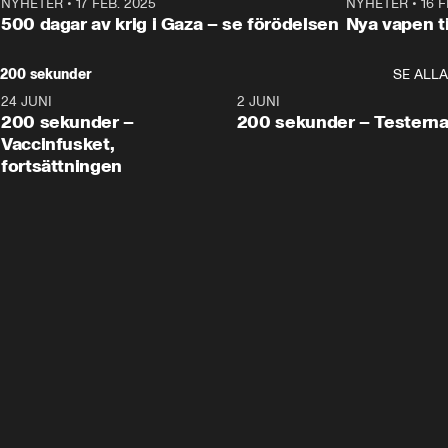
NYHETER
•
17 FEB. 2025
0:45
NYHETER
•
16 F
500 dagar av krig i Gaza – se förödelsen
Nya vapen ti
200 sekunder
SE ALLA
24 JUNI
5:00
2 JUNI
200 sekunder –
200 sekunder – Testern
Vaccinfusket,
fortsättningen