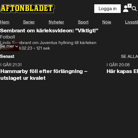
Logga in
Hem
Serier
Nyheter
Sport
Nöje
Livsstil
Sembrant om kärleksvideon: ”Viktigt!”
Fotboll
Linda Sembrant om Juventus hyllning till kärleken
Se mer
Fotboll
•
14.02.23
•
121 sek
Senast
SE ALLA
I GÅR 21:31
1:28
I GÅR 20:08
Hammarby föll efter förlängning –
Här kapas El
utslaget ur kvalet