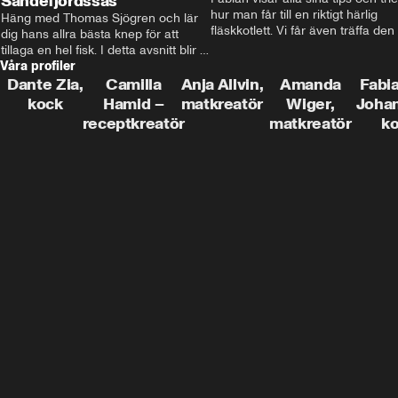
Sandefjordssås
hur man får till en riktigt härlig 
Häng med Thomas Sjögren och lär 
fläskkotlett. Vi får även träffa den 
dig hans allra bästa knep för att 
före detta schlagerkungen Fredrik
tillaga en hel fisk. I detta avsnitt blir 
som lämnat stan och sadlat om till
Våra profiler
de helstekt rödtunga med 
grisbonde på Gotland.
sandefjordssås och en magisk sallad 
Dante Zia,
Camilla
Anja Allvin,
Amanda
Fabia
på pepparrot och äpple.
kock
Hamid –
matkreatör
Wiger,
Joha
receptkreatör
matkreatör
k