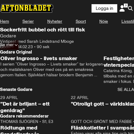
Logga in
Hem
Serier
Nyheter
Sport
Nöje
Livsstil
Sockerfritt bubbel och rött till fisk
Godare
Vintipset med Sarah Lindstrand Mboge
Se mer
Godare
•
14.02.23
•
90 sek
Godare Original
Oliver Ingrosso - livets smaker
Festlighete
I serien ”Oliver Ingrosso – Livets smaker” tar krögaren 
vinterspecia
och matälskaren Oliver med oss på en smakresa 
Catarina König, 
genom Italien. Självklart hälsar brodern Benjamin 
tillbaka med en
Ingrosso på i Rom.
smaker i fokus. D
julfavoriter och 
Senaste Godare
SE ALLA
succé.
29 APRIL
0:50
22 APRIL
”Det är briljant – ett
”Otroligt gott – världskla
genidrag”
Godare rekommenderar
THOMAS SJÖGREN
•
S1, E3
13:56
GOTT OCH GRÖNT MED FABBE
Rödtunga med
Fläskkotletter i svampså
Fabian visar alla sina tips och tric