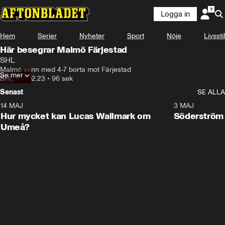
Logga in
Hem
Serier
Nyheter
Sport
Nöje
Livsstil
Här besegrar Malmö Färjestad
SHL
Malmö vann med 4-7 borta mot Färjestad
Se mer
SHL
•
14.02.23
•
96 sek
Senast
SE ALLA
14 MAJ
1:18
3 MAJ
Plus
Hur mycket kan Lucas Wallmark om
Söderström
Umeå?