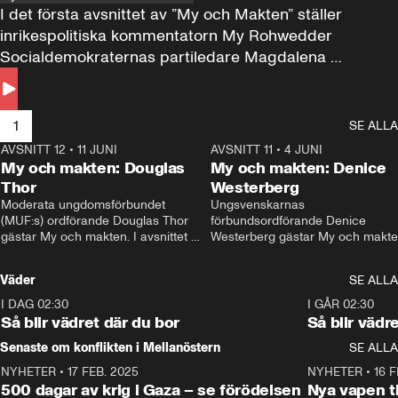
I det första avsnittet av ”My och Makten” ställer 
inrikespolitiska kommentatorn My Rohwedder 
Socialdemokraternas partiledare Magdalena 
Andersson till svars.
1
SE ALLA
AVSNITT 12
•
11 JUNI
26:27
AVSNITT 11
•
4 JUNI
2
My och makten: Douglas
My och makten: Denice
Thor
Westerberg
Moderata ungdomsförbundet 
Ungsvenskarnas 
(MUF:s) ordförande Douglas Thor 
förbundsordförande Denice 
gästar My och makten. I avsnittet 
Westerberg gästar My och makten.
diskuteras tonårsutvisningarna och 
avsnittet diskuteras migrationsfrå
hur Moderaterna ska locka väljare till 
och hur SD ska locka kvinnliga 
Väder
SE ALLA
valet i höst. 
väljare. 
I DAG 02:30
1:06
I GÅR 02:30
Så blir vädret där du bor
Så blir vädr
Senaste om konflikten i Mellanöstern
SE ALLA
NYHETER
•
17 FEB. 2025
0:45
NYHETER
•
16 F
500 dagar av krig i Gaza – se förödelsen
Nya vapen ti