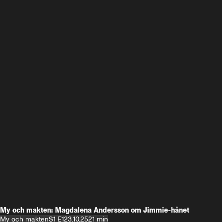
My och makten: Magdalena Andersson om Jimmie-hånet
My och makten
S1 E1
23.10.25
21 min