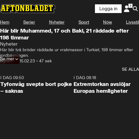
Logga in
Hem
Serier
Nyheter
Sport
Nöje
Livsstil
Här blir Muhammed, 17 och Baki, 21 räddade efter
198 timmar
Nyheter
Här blir två bröder räddade ur vrakmassor i Turkiet, 198 timmar efter 
jordbävningen.
Se mer
Nyheter
•
15.02.23
•
47 sek
SE ALLA
I DAG 09:50
0:53
I DAG 08:18
Tyfonvåg svepte bort pojke
Extremtorkan avslöjar
– saknas
Europas hemligheter