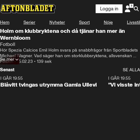
Logga in
Hem
Serier
Nyheter
Sport
Nöje
Livsstil
Holm om klubbryktena och då tjänar han mer än
Wernbloom
Fotboll
Hör Spezia Calcios Emil Holm svara på snabbfrågor från Sportbladets 
Michael Wagner. Vad säger han om storklubbsryktena, allsvenskan 
Se mer
och Pontus Wernbloom.
Fotboll
•
15.02.23
•
139 sek
Senast
SE ALLA
I GÅR 19:55
0:29
I GÅR 19:55
Blåvitt tvingas utrymma Gamla Ullevi
”Vi visste 