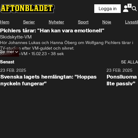
Logga in
Hem
Serier
Nyheter
Sport
Nöje
Livsstil
Pichlers tårar: "Han kan vara emotionell"
Skidskytte-VM
Hör Johannes Lukas och Hanna Öberg om Wolfgang Pichlers tårar i 
TV-studion efter VM-guldet och silvret.
Se mer
Skidskytte-VM
•
15.02.23
•
38 sek
Senast
SE ALLA
23 FEB. 2025
1:51
23 FEB. 2025
Svenska lagets hemlängtan: ”Hoppas
Ponsiluoma e
nyckeln fungerar”
lite passiv”