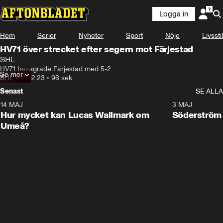
Logga in
Hem
Serier
Nyheter
Sport
Nöje
Livsstil
HV71 över strecket efter segern mot Färjestad
SHL
HV71 besegrade Färjestad med 5-2.
Se mer
SHL
•
16.02.23
•
96 sek
Senast
SE ALLA
14 MAJ
1:18
3 MAJ
Plus
Hur mycket kan Lucas Wallmark om
Söderström
Umeå?