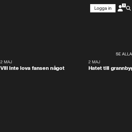
Logga in
SE ALLA
9
2 MAJ
0:33
2 MAJ
Vill inte lova fansen något
Hatet till grannb