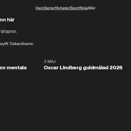
Hem
Serier
Nyheter
Sport
Nöje
Mer
Livsstil
mn här
arshamn.
key
IK Oskarshamn
2:26
3 MAJ
1:0
en mentala
Oscar Lindberg guldmålad 2026