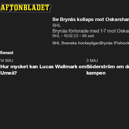
Se Brynäs kollaps mot Oskarsha
SHL
Brynäs förlorade med 1-7 mot Osk
SHL
•
16.02.23
•
99 sek
SHL Svenska hockeyligan
Brynäs IF
Ishoc
Senast
14 MAJ
1:18
3 MAJ
Plus
Hur mycket kan Lucas Wallmark om
Söderström om d
Umeå?
kampen