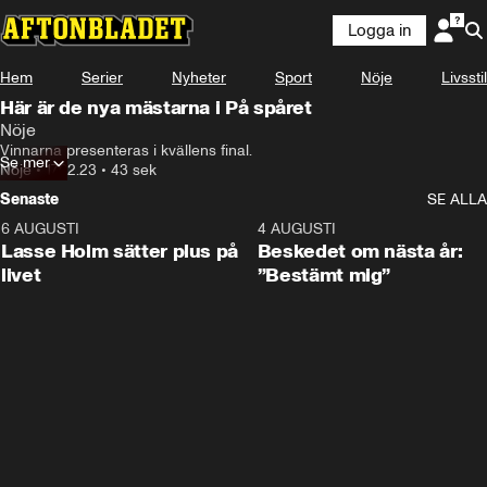
Logga in
Hem
Serier
Nyheter
Sport
Nöje
Livsstil
Här är de nya mästarna i På spåret
Nöje
Vinnarna presenteras i kvällens final.
Se mer
Nöje
•
17.02.23
•
43 sek
Senaste
SE ALLA
6 AUGUSTI
1:04
4 AUGUSTI
Lasse Holm sätter plus på
Beskedet om nästa år:
livet
”Bestämt mig”