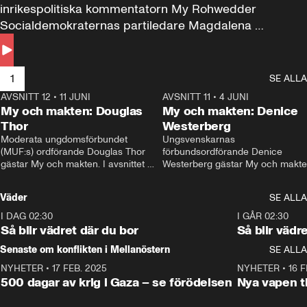
inrikespolitiska kommentatorn My Rohwedder 
Socialdemokraternas partiledare Magdalena 
Andersson till svars.
1
SE ALLA
AVSNITT 12
•
11 JUNI
26:27
AVSNITT 11
•
4 JUNI
2
My och makten: Douglas
My och makten: Denice
Thor
Westerberg
Moderata ungdomsförbundet 
Ungsvenskarnas 
(MUF:s) ordförande Douglas Thor 
förbundsordförande Denice 
gästar My och makten. I avsnittet 
Westerberg gästar My och makten.
diskuteras tonårsutvisningarna och 
avsnittet diskuteras migrationsfrå
hur Moderaterna ska locka väljare till 
och hur SD ska locka kvinnliga 
Väder
SE ALLA
valet i höst. 
väljare. 
I DAG 02:30
1:06
I GÅR 02:30
Så blir vädret där du bor
Så blir vädr
Senaste om konflikten i Mellanöstern
SE ALLA
NYHETER
•
17 FEB. 2025
0:45
NYHETER
•
16 F
500 dagar av krig i Gaza – se förödelsen
Nya vapen ti