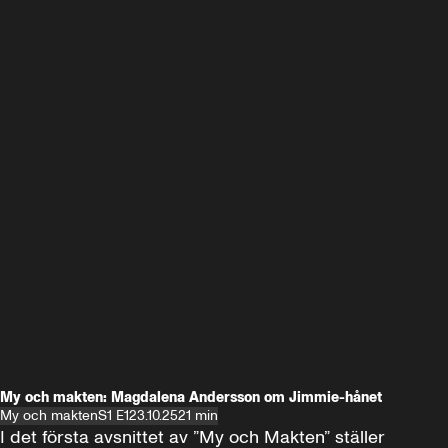
My och makten: Magdalena Andersson om Jimmie-hånet
My och makten
S1 E1
23.10.25
21 min
I det första avsnittet av ”My och Makten” ställer 