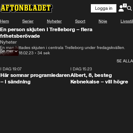
Logga in
Hem
Serier
Nyheter
Sport
Nöje
Livsstil
En person skjuten i Trelleborg – flera
frihetsberövade
Nyheter
En man hittades skjuten i centrala Trelleborg under fredagskvällen.
Se mer
Nyheter
•
18.02.23
•
34 sek
SE ALLA
I DAG 19:07
0:45
I DAG 15:23
Här somnar programledaren
Albert, 8, besteg
– i sändning
Kebnekaise – vill högre