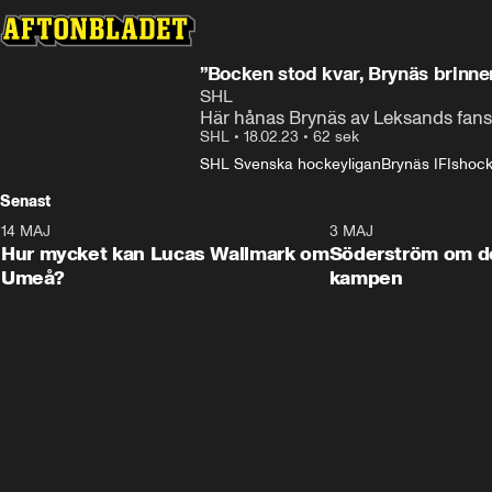
”Bocken stod kvar, Brynäs brinne
SHL
Här hånas Brynäs av Leksands fans:
SHL
•
18.02.23
•
62 sek
SHL Svenska hockeyligan
Brynäs IF
Ishoc
Senast
14 MAJ
1:18
3 MAJ
Plus
Hur mycket kan Lucas Wallmark om
Söderström om d
Umeå?
kampen