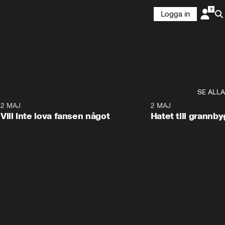
Logga in
SE ALLA
9
2 MAJ
0:33
2 MAJ
Vill inte lova fansen något
Hatet till grannb