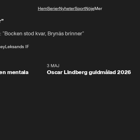
Hem
Serier
Nyheter
Sport
Nöje
Mer
Livsstil
r”
 ”Bocken stod kvar, Brynäs brinner”
key
Leksands IF
2:26
3 MAJ
1:0
en mentala
Oscar Lindberg guldmålad 2026