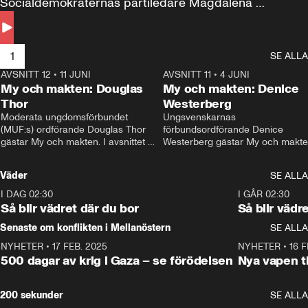
Socialdemokraternas partiledare Magdalena 
Andersson till svars.
1
SE ALLA
AVSNITT 12
•
11 JUNI
26:27
AVSNITT 11
•
4 JUNI
2
My och makten: Douglas
My och makten: Denice
Thor
Westerberg
Moderata ungdomsförbundet 
Ungsvenskarnas 
(MUF:s) ordförande Douglas Thor 
förbundsordförande Denice 
gästar My och makten. I avsnittet 
Westerberg gästar My och makten.
diskuteras tonårsutvisningarna och 
avsnittet diskuteras migrationsfrå
hur Moderaterna ska locka väljare till 
och hur SD ska locka kvinnliga 
Väder
SE ALLA
valet i höst. 
väljare. 
I DAG 02:30
1:06
I GÅR 02:30
Så blir vädret där du bor
Så blir vädr
Senaste om konflikten i Mellanöstern
SE ALLA
NYHETER
•
17 FEB. 2025
0:45
NYHETER
•
16 F
500 dagar av krig i Gaza – se förödelsen
Nya vapen ti
200 sekunder
SE ALLA