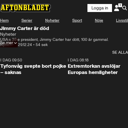
Logga in
Hem
Serier
Nyheter
Sport
Nöje
Livsstil
Jimmy Carter är död
Nyheter
USA:s 39:e president, Jimmy Carter har dött, 100 år gammal.
Se mer
Nyheter
•
29.12.24
•
54 sek
SE ALLA
I DAG 09:50
0:53
I DAG 08:18
Tyfonvåg svepte bort pojke
Extremtorkan avslöjar
– saknas
Europas hemligheter