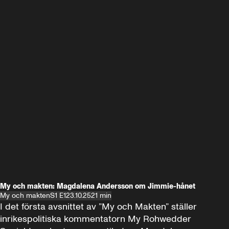
My och makten: Magdalena Andersson om Jimmie-hånet
My och makten
S1 E1
23.10.25
21 min
I det första avsnittet av ”My och Makten” ställer 
inrikespolitiska kommentatorn My Rohwedder 