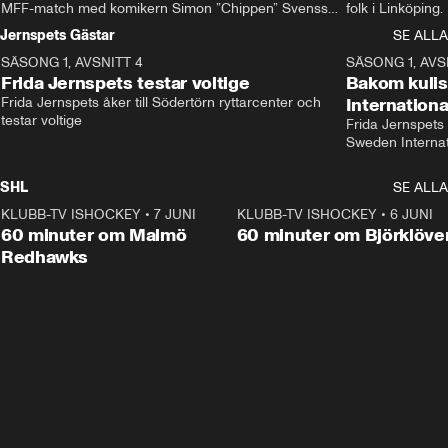
MFF-match med komikern Simon ”Chippen” Svensson 
folk i Linköping
och hjälper skadade stjärnbacken Pontus Jansson 
och Wernbloom kl
Jernspets Gästar
SE ALLA
hem. 
SÄSONG 1, AVSNITT 4
13:37
SÄSONG 1, AVS
Frida Jernspets testar voltige
Bakom kuli
Frida Jernspets åker till Södertörn ryttarcenter och 
Internation
testar voltige
Frida Jernspets 
Sweden Interna
SHL
SE ALLA
KLUBB-TV ISHOCKEY
•
7 JUNI
1:02:53
KLUBB-TV ISHOCKEY
•
6 JUNI
1:0
Plus
60 minuter om Malmö
60 minuter om Björklöve
Redhawks