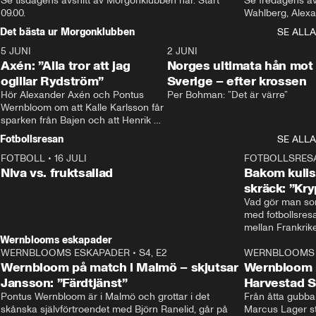
Se tisdagens avsnitt av Morgonklubben här. Start 
Se fredagens av
09.00. 
Det bästa ur Morgonklubben
SE ALLA
5 JUNI
0:44
2 JUNI
Axén: ”Alla tror att jag
Norges ultimata hån mot
ogillar Rydström”
Sverige – efter krossen
Hör Alexander Axén och Pontus 
Per Bohman: ”Det är värre”
Wernbloom om att Kalle Karlsson får 
sparken från Bajen och att Henrik 
Rydström tar över
Fotbollsresan
SE ALLA
FOTBOLL
•
16 JULI
0:44
FOTBOLLSRES
Niva vs. fruktsallad
Bakom kulis
skräck: ”Kry
Vad gör man som
med fotbollsres
Wernblooms eskapader
WERNBLOOMS ESKAPADER
•
S4, E2
38:23
WERNBLOOMS 
Wernbloom på match i Malmö – skjutsar
Wernbloom 
Jansson: ”Färdtjänst”
Harvestad 
Pontus Wernbloom är i Malmö och grottar i det 
Från åtta gubbar 
skånska självförtroendet med Björn Ranelid, går på 
Marcus Lager sta