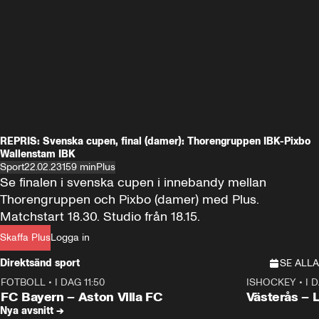
REPRIS: Svenska cupen, final (damer): Thorengruppen IBK-Pixbo
Wallenstam IBK
Sport
22.02.23
159 min
Plus
Se finalen i svenska cupen i innebandy mellan 
Thorengruppen och Pixbo (damer) med Plus. 
Matchstart 18.30. Studio från 18.15.
Skaffa Plus
Logga in
Direktsänd sport
SE ALLA
FOTBOLL
•
I DAG 11:50
ISHOCKEY
•
I 
Plus
Plus
FC Bayern – Aston Villa FC
Västerås – 
Nya avsnitt →