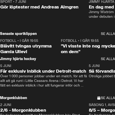
SPORT
•
7 JUNI
16:36
JIMMY HJÄRTA
Gör löptester med Andreas Almgren
En dag med 
Jimmy Wixtröm 
under debuten i
Senaste sportklippen
SE ALLA
FOTBOLL
•
I GÅR 19:55
0:29
FOTBOLL
•
I GÅR 19:55
Blåvitt tvingas utrymma
”Vi visste inte nog mycke
Gamla Ullevi
om dem”
Jimmy hjärta hockey
SE ALLA
5 JUNI
11:14
5 JUNI
Får exklusiv inblick under Detroit-match
Så förvandl
Över 1 000 personer jobbar under en match, för att få 
Otroliga jobbet
allt att gå runt i Little Ceasars Arena i Detroit. Vi har 
fått en exklusiv inblick i hur allt fungerar inför och 
under match i världens bästa hockeyliga
Morgonklubben
SE ALLA
2 JUNI
SÄSONG 1, AVSN
2/6 - Morgonklubben
8/5 – Morg