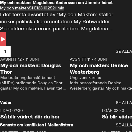
My och makten: Magdalena Andersson om Jimmie-hånet
My och makten
S1 E1
23.10.25
21 min
I det första avsnittet av ”My och Makten” ställer 
inrikespolitiska kommentatorn My Rohwedder 
Socialdemokraternas partiledare Magdalena 
Andersson till svars.
1
SE ALLA
AVSNITT 12
•
11 JUNI
26:27
AVSNITT 11
•
4 JUNI
2
My och makten: Douglas
My och makten: Denice
Thor
Westerberg
Moderata ungdomsförbundet 
Ungsvenskarnas 
(MUF:s) ordförande Douglas Thor 
förbundsordförande Denice 
gästar My och makten. I avsnittet 
Westerberg gästar My och makten.
diskuteras tonårsutvisningarna och 
avsnittet diskuteras migrationsfrå
hur Moderaterna ska locka väljare till 
och hur SD ska locka kvinnliga 
Väder
SE ALLA
valet i höst. 
väljare. 
I DAG 02:30
1:06
I GÅR 02:30
Så blir vädret där du bor
Så blir vädr
Senaste om konflikten i Mellanöstern
SE ALLA