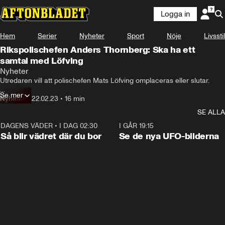
Logga in
Hem
Serier
Nyheter
Sport
Nöje
Livsstil
Rikspolischefen Anders Thornberg: Ska ha ett
samtal med Löfving
Nyheter
Utredaren vill att polischefen Mats Löfving omplaceras eller slutar.

Se mer
Men rikspolischefen Anders Thornberg har inte bestämt sig och ska 
Nyheter
•
22.02.23
•
16 min
ha ett samtal med honom inom några dagar.

SE ALLA
– Jag ska ha ett arbetsrättsligt samtal med Mats Löfving och nogsamt 
DAGENS VÄDER
•
I DAG 02:30
1:06
I GÅR 19:15
överväga frågorna, säger Thornberg på en pressträff.
Så blir vädret där du bor
Se de nya UFO-bilderna