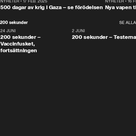
NYHETER
•
17 FEB. 2025
0:45
NYHETER
•
16 F
500 dagar av krig i Gaza – se förödelsen
Nya vapen ti
200 sekunder
SE ALLA
24 JUNI
5:00
2 JUNI
200 sekunder –
200 sekunder – Testern
Vaccinfusket,
fortsättningen