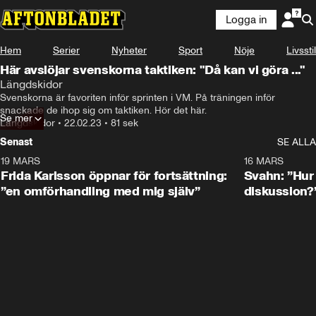
Logga in
Hem
Serier
Nyheter
Sport
Nöje
Livsstil
Här avslöjar svenskorna taktiken: "Då kan vi göra ..."
Längdskidor
Svenskorna är favoriten inför sprinten i VM. På träningen inför 
snackade de ihop sig om taktiken. Hör det här.
Se mer
Längdskidor
•
22.02.23
•
81 sek
Senast
SE ALLA
19 MARS
0:26
16 MARS
Frida Karlsson öppnar för fortsättning:
Svahn: ”Hur 
”en omförhandling med mig själv”
diskussion?