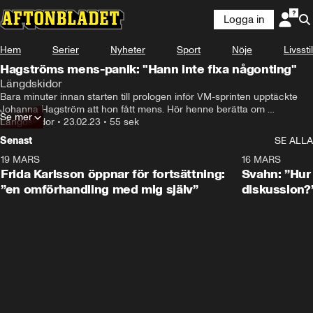
Logga in
Hem
Serier
Nyheter
Sport
Nöje
Livsstil
Hagströms mens-panik: "Hann inte fixa någonting"
Längdskidor
Bara minuter innan starten till prologen inför VM-sprinten upptäckte 
Johanna Hagström att hon fått mens. Hör henne berätta om 
Se mer
situationen här.
Längdskidor
•
23.02.23
•
55 sek
Senast
SE ALLA
19 MARS
0:26
16 MARS
Frida Karlsson öppnar för fortsättning:
Svahn: ”Hur 
”en omförhandling med mig själv”
diskussion?