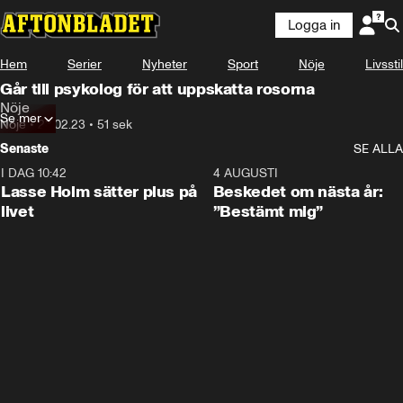
Logga in
Hem
Serier
Nyheter
Sport
Nöje
Livsstil
Går till psykolog för att uppskatta rosorna
Nöje
Se mer
Nöje
•
23.02.23
•
51 sek
Senaste
SE ALLA
I DAG 10:42
1:04
4 AUGUSTI
Lasse Holm sätter plus på
Beskedet om nästa år:
livet
”Bestämt mig”