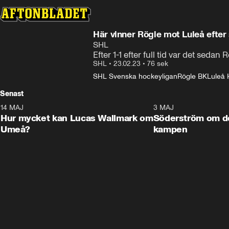
Här vinner Rögle mot Luleå efter 
SHL
Efter 1-1 efter full tid var det sedan
SHL
•
23.02.23
•
76 sek
SHL Svenska hockeyligan
Rögle BK
Luleå 
Senast
14 MAJ
1:18
3 MAJ
Plus
Hur mycket kan Lucas Wallmark om
Söderström om d
Umeå?
kampen