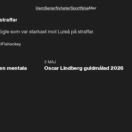
Hem
Serier
Nyheter
Sport
Nöje
Mer
Livsstil
straffar
 Rögle som var starkast mot Luleå på straffar.
HF
Ishockey
2:26
3 MAJ
1:0
en mentala
Oscar Lindberg guldmålad 2026