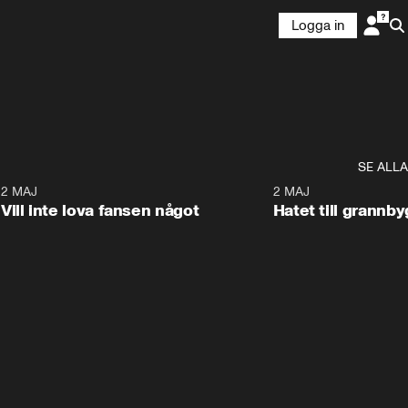
Logga in
SE ALLA
9
2 MAJ
0:33
2 MAJ
Vill inte lova fansen något
Hatet till grannb