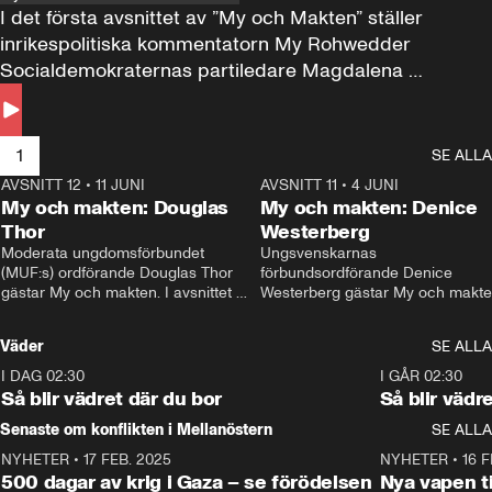
I det första avsnittet av ”My och Makten” ställer 
inrikespolitiska kommentatorn My Rohwedder 
Socialdemokraternas partiledare Magdalena 
Andersson till svars.
1
SE ALLA
AVSNITT 12
•
11 JUNI
26:27
AVSNITT 11
•
4 JUNI
2
My och makten: Douglas
My och makten: Denice
Thor
Westerberg
Moderata ungdomsförbundet 
Ungsvenskarnas 
(MUF:s) ordförande Douglas Thor 
förbundsordförande Denice 
gästar My och makten. I avsnittet 
Westerberg gästar My och makten.
diskuteras tonårsutvisningarna och 
avsnittet diskuteras migrationsfrå
hur Moderaterna ska locka väljare till 
och hur SD ska locka kvinnliga 
Väder
SE ALLA
valet i höst. 
väljare. 
I DAG 02:30
1:06
I GÅR 02:30
Så blir vädret där du bor
Så blir vädr
Senaste om konflikten i Mellanöstern
SE ALLA
NYHETER
•
17 FEB. 2025
0:45
NYHETER
•
16 F
500 dagar av krig i Gaza – se förödelsen
Nya vapen ti