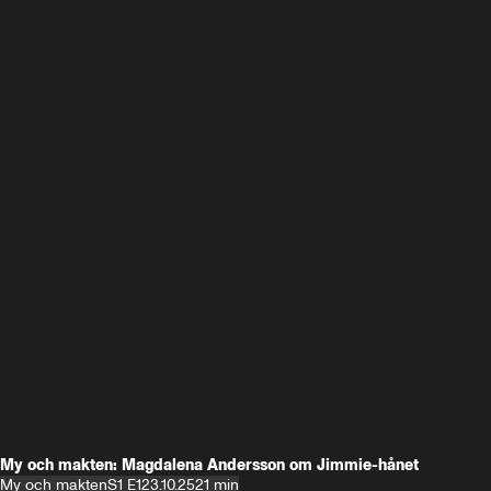
My och makten: Magdalena Andersson om Jimmie-hånet
My och makten
S1 E1
23.10.25
21 min