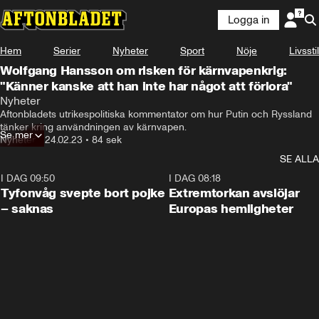
Logga in
Hem
Serier
Nyheter
Sport
Nöje
Livsstil
Wolfgang Hansson om risken för kärnvapenkrig:
"Känner kanske att han inte har något att förlora"
Nyheter
Aftonbladets utrikespolitiska kommentator om hur Putin och Ryssland 
tänker kring användningen av kärnvapen.
Se mer
Nyheter
•
24.02.23
•
84 sek
SE ALLA
I DAG 09:50
0:53
I DAG 08:18
Tyfonvåg svepte bort pojke
Extremtorkan avslöjar
– saknas
Europas hemligheter