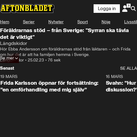
Logga in
Hem
Serier
Nyheter
Sport
Nöje
Livsstil
Föräldrarnas stöd – från Sverige: "Syrran ska tävla
det är viktigt"
Längdskidor
Hör Ebba Andersson om föräldrarnas stöd från läktaren – och Frida 
om hur det är att ha familjen hemma i Sverige.
Se mer
Längdskidor
•
25.02.23
•
76 sek
Senast
SE ALLA
19 MARS
0:26
16 MARS
Frida Karlsson öppnar för fortsättning:
Svahn: ”Hur 
”en omförhandling med mig själv”
diskussion?