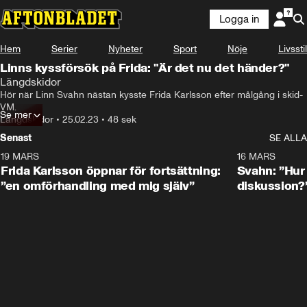
Logga in
Hem
Serier
Nyheter
Sport
Nöje
Livsstil
Linns kyssförsök på Frida: "Är det nu det händer?"
Längdskidor
Hör när Linn Svahn nästan kysste Frida Karlsson efter målgång i skid-
VM.
Se mer
Längdskidor
•
25.02.23
•
48 sek
Senast
SE ALLA
19 MARS
0:26
16 MARS
Frida Karlsson öppnar för fortsättning:
Svahn: ”Hur 
”en omförhandling med mig själv”
diskussion?