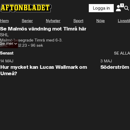
Logga in
Hem
Serier
Nyheter
Sport
Nöje
Livsstil
Se Malmös vändning mot Timrå här
SHL
Malmö besegrade Timrå med 6-3.
Se mer
SHL
•
25.02.23
•
96 sek
Senast
SE ALLA
14 MAJ
1:18
3 MAJ
Plus
Hur mycket kan Lucas Wallmark om
Söderström
Umeå?