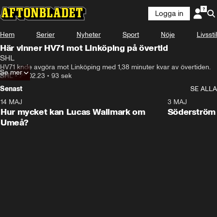
Logga in
Hem
Serier
Nyheter
Sport
Nöje
Livsstil
Här vinner HV71 mot Linköping på övertid
SHL
HV71 knde avgöra mot Linköping med 1,38 minuter kvar av övertiden.
Se mer
SHL
•
25.02.23
•
93 sek
Senast
SE ALLA
14 MAJ
1:18
3 MAJ
Plus
Hur mycket kan Lucas Wallmark om
Söderström
Umeå?