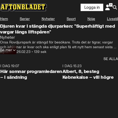
Logga in
Hem
Serier
Nyheter
Sport
Nöje
Livsstil
Djuren kvar i stängda djurparken: ''Superhäftigt med
vargar längs liftspåren''
Nyheter
Orsa Rovdjurspark är stängd för besökare. Trots det är tigrar, vargar 
och isbjörnar är kvar och ska enligt plan få ett nytt hem senast sista 
Se mer
januari 2024.
Nyheter
•
26.02.23
•
139 sek
SE ALLA
I DAG 19:07
0:45
I DAG 15:23
Här somnar programledaren
Albert, 8, besteg
– i sändning
Kebnekaise – vill högre