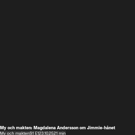
My och makten: Magdalena Andersson om Jimmie-hånet
My och makten
S1 E1
23.10.25
21 min