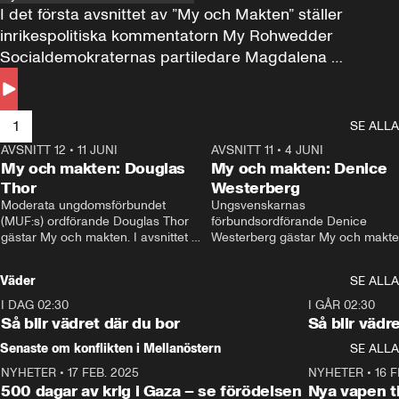
I det första avsnittet av ”My och Makten” ställer 
inrikespolitiska kommentatorn My Rohwedder 
Socialdemokraternas partiledare Magdalena 
Andersson till svars.
1
SE ALLA
AVSNITT 12
•
11 JUNI
26:27
AVSNITT 11
•
4 JUNI
2
My och makten: Douglas
My och makten: Denice
Thor
Westerberg
Moderata ungdomsförbundet 
Ungsvenskarnas 
(MUF:s) ordförande Douglas Thor 
förbundsordförande Denice 
gästar My och makten. I avsnittet 
Westerberg gästar My och makten.
diskuteras tonårsutvisningarna och 
avsnittet diskuteras migrationsfrå
hur Moderaterna ska locka väljare till 
och hur SD ska locka kvinnliga 
Väder
SE ALLA
valet i höst. 
väljare. 
I DAG 02:30
1:06
I GÅR 02:30
Så blir vädret där du bor
Så blir vädr
Senaste om konflikten i Mellanöstern
SE ALLA
NYHETER
•
17 FEB. 2025
0:45
NYHETER
•
16 F
500 dagar av krig i Gaza – se förödelsen
Nya vapen ti